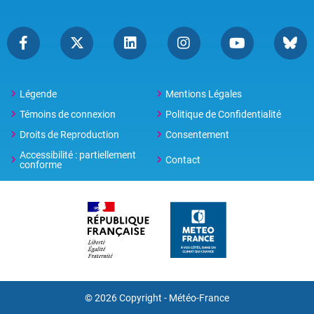
Légende
Mentions Légales
Témoins de connexion
Politique de Confidentialité
Droits de Reproduction
Consentement
Accessibilité : partiellement
Contact
conforme
© 2026 Copyright -
Météo-France