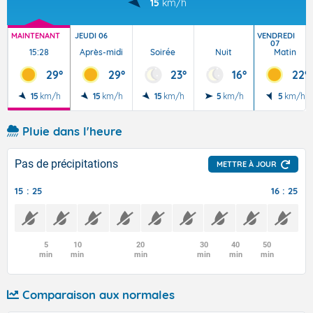
15
km/h
MAINTENANT
JEUDI 06
VENDREDI
07
15:28
Après-midi
Soirée
Nuit
Matin
29°
29°
23°
16°
22°
15
km/h
15
km/h
15
km/h
5
km/h
5
km/h
Pluie dans l'heure
Pas de précipitations
METTRE À JOUR
15 : 25
16 : 25
5
10
20
30
40
50
min
min
min
min
min
min
Comparaison aux normales