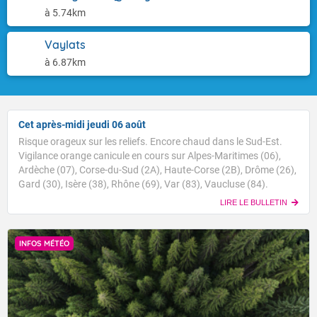
à 5.74km
Vaylats
à 6.87km
Cet après-midi jeudi 06 août
Risque orageux sur les reliefs. Encore chaud dans le Sud-Est.
Vigilance orange canicule en cours sur Alpes-Maritimes (06),
Ardèche (07), Corse-du-Sud (2A), Haute-Corse (2B), Drôme (26),
Gard (30), Isère (38), Rhône (69), Var (83), Vaucluse (84).
LIRE LE BULLETIN
INFOS MÉTÉO