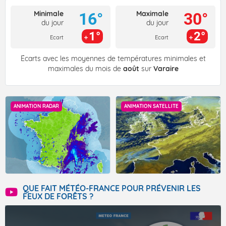
Minimale
Maximale
16°
30°
du jour
du jour
1°
2°
Ecart
Ecart
Écarts avec les moyennes de températures minimales et
maximales du mois de
août
sur
Varaire
ANIMATION RADAR
ANIMATION SATELLITE
QUE FAIT MÉTÉO-FRANCE POUR PRÉVENIR LES
FEUX DE FORÊTS ?