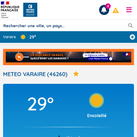
4
29°
Varaire
Prévisions
TOUS LES RÉSULTATS
METEO VARAIRE (46260)
Articles
29°
Ensoleillé