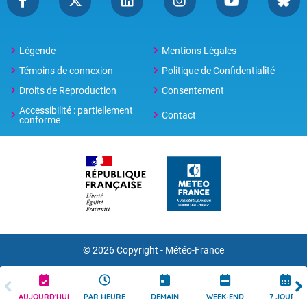
Légende
Mentions Légales
Témoins de connexion
Politique de Confidentialité
Droits de Reproduction
Consentement
Accessibilité : partiellement
Contact
conforme
© 2026 Copyright -
Météo-France
AUJOURD'HUI
PAR HEURE
DEMAIN
WEEK-END
7 JOURS