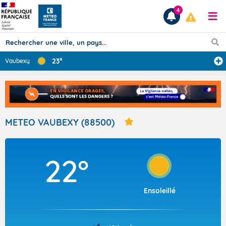
4
23°
Vaubexy
Prévisions
TOUS LES RÉSULTATS
METEO VAUBEXY (88500)
Articles
22°
Ensoleillé