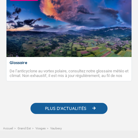
Glossaire
De l’anticyclone au vortex polaire, consultez notre glossaire météo et
climat. Non exhaustif, il est mis à jour régulièrement, au fil de nos
publications. Vous y trouverez également des liens utiles vers nos
contenus pédagogiques concernant les phénomènes
météorologiques et des informations scientifiques sur le
changement climatique.
PLUS D'ACTUALITÉS
Accueil
Grand Est
Vosges
Vaubexy