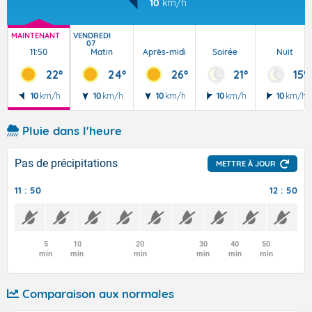
10
km/h
MAINTENANT
VENDREDI
07
11:50
Matin
Après-midi
Soirée
Nuit
22°
24°
26°
21°
15°
10
km/h
10
km/h
10
km/h
10
km/h
10
km/h
Pluie dans l'heure
Pas de précipitations
METTRE À JOUR
11 : 50
12 : 50
5
10
20
30
40
50
min
min
min
min
min
min
Comparaison aux normales