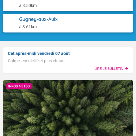
à 3.50km
Gugney-aux-Aulx
à 3.61km
Cet après-midi vendredi 07 août
Calme, ensoleillé et plus chaud.
LIRE LE BULLETIN
INFOS MÉTÉO