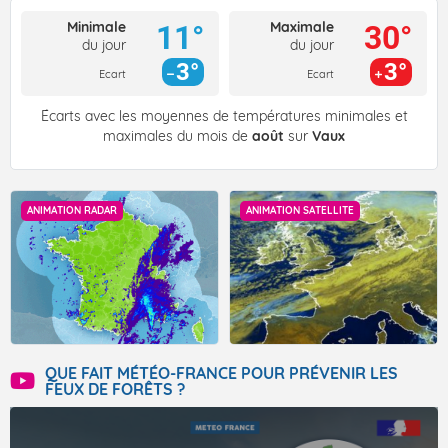
Minimale
Maximale
11°
30°
du jour
du jour
3°
3°
Ecart
Ecart
Écarts avec les moyennes de températures minimales et
maximales du mois de
août
sur
Vaux
ANIMATION RADAR
ANIMATION SATELLITE
QUE FAIT MÉTÉO-FRANCE POUR PRÉVENIR LES
FEUX DE FORÊTS ?