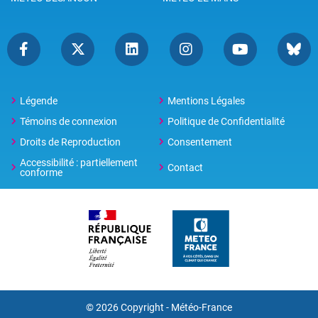
Légende
Mentions Légales
Témoins de connexion
Politique de Confidentialité
Droits de Reproduction
Consentement
Accessibilité : partiellement
Contact
conforme
© 2026 Copyright -
Météo-France