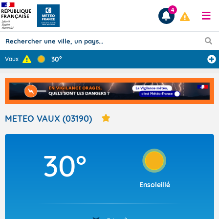
4
30°
Vaux
Prévisions
TOUS LES RÉSULTATS
METEO VAUX (03190)
Articles
30°
Ensoleillé