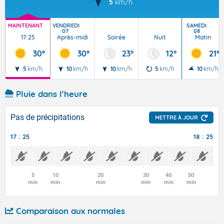
5
km/h
MAINTENANT
VENDREDI
SAMEDI
07
08
17:25
Après-midi
Soirée
Nuit
Matin
30°
30°
23°
12°
21°
5
km/h
10
km/h
10
km/h
5
km/h
10
km/h
Pluie dans l'heure
Pas de précipitations
METTRE À JOUR
17 : 25
18 : 25
5
10
20
30
40
50
min
min
min
min
min
min
Comparaison aux normales