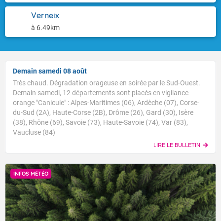
Verneix
à 6.49km
Demain samedi 08 août
Très chaud. Dégradation orageuse en soirée par le Sud-Ouest.
Demain samedi, 12 départements sont placés en vigilance
orange "Canicule" : Alpes-Maritimes (06), Ardèche (07), Corse-
du-Sud (2A), Haute-Corse (2B), Drôme (26), Gard (30), Isère
(38), Rhône (69), Savoie (73), Haute-Savoie (74), Var (83),
Vaucluse (84)
LIRE LE BULLETIN
INFOS MÉTÉO