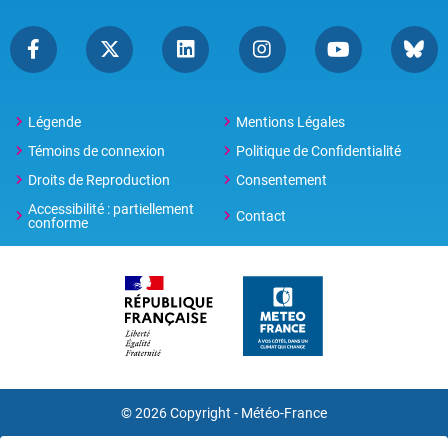
Légende
Mentions Légales
Témoins de connexion
Politique de Confidentialité
Droits de Reproduction
Consentement
Accessibilité : partiellement
Contact
conforme
© 2026 Copyright -
Météo-France