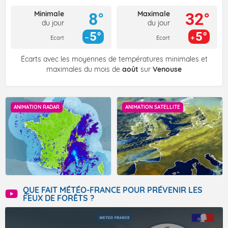
Minimale
Maximale
8°
32°
du jour
du jour
5°
5°
Ecart
Ecart
Écarts avec les moyennes de températures minimales et
maximales du mois de
août
sur
Venouse
ANIMATION RADAR
ANIMATION SATELLITE
QUE FAIT MÉTÉO-FRANCE POUR PRÉVENIR LES
FEUX DE FORÊTS ?