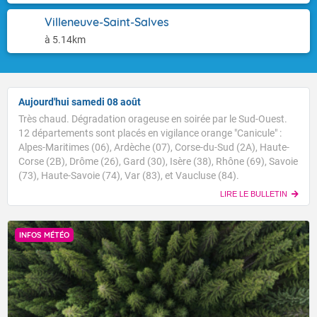
Villeneuve-Saint-Salves
à 5.14km
Aujourd'hui samedi 08 août
Très chaud. Dégradation orageuse en soirée par le Sud-Ouest.
12 départements sont placés en vigilance orange "Canicule" :
Alpes-Maritimes (06), Ardèche (07), Corse-du-Sud (2A), Haute-
Corse (2B), Drôme (26), Gard (30), Isère (38), Rhône (69), Savoie
(73), Haute-Savoie (74), Var (83), et Vaucluse (84).
LIRE LE BULLETIN
INFOS MÉTÉO