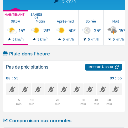
5
km/h
MAINTENANT
SAMEDI
08
08:54
Matin
Après-midi
Soirée
Nuit
15°
23°
30°
23°
15°
5
km/h
5
km/h
5
km/h
5
km/h
5
km/h
Pluie dans l'heure
Pas de précipitations
METTRE À JOUR
08 : 55
09 : 55
5
10
20
30
40
50
min
min
min
min
min
min
Comparaison aux normales