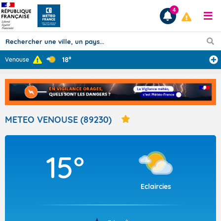
4
18°
Venouse
Prévisions
TOUS LES RÉSULTATS
METEO VENOUSE (89230)
Articles
15°
Eclaircies