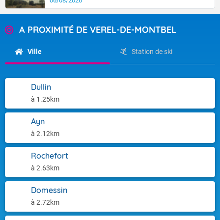
06/08/2026
A PROXIMITÉ DE VEREL-DE-MONTBEL
Ville
Station de ski
Dullin
à 1.25km
Ayn
à 2.12km
Rochefort
à 2.63km
Domessin
à 2.72km