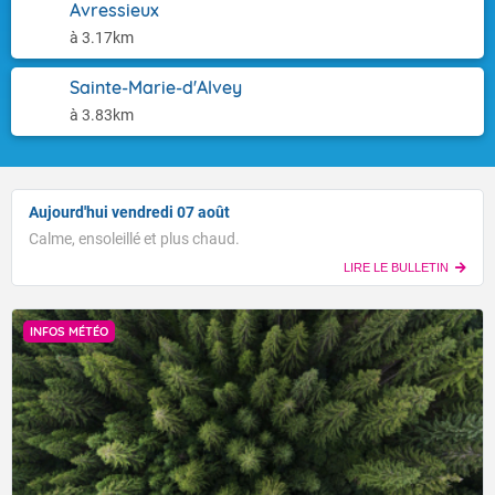
Avressieux
à 3.17km
Sainte-Marie-d'Alvey
à 3.83km
Aujourd'hui vendredi 07 août
Calme, ensoleillé et plus chaud.
LIRE LE BULLETIN
INFOS MÉTÉO