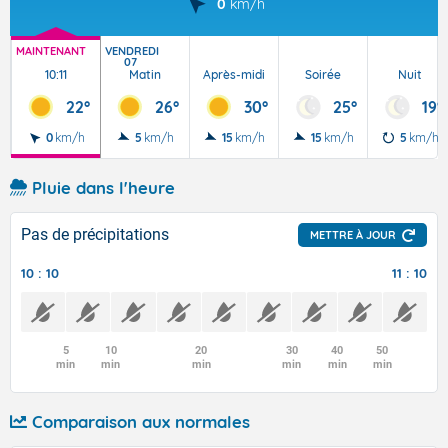
0
km/h
MAINTENANT
VENDREDI
07
10:11
Matin
Après-midi
Soirée
Nuit
22°
26°
30°
25°
19°
0
km/h
5
km/h
15
km/h
15
km/h
5
km/h
Pluie dans l'heure
Pas de précipitations
METTRE À JOUR
10 : 10
11 : 10
5
10
20
30
40
50
min
min
min
min
min
min
Comparaison aux normales