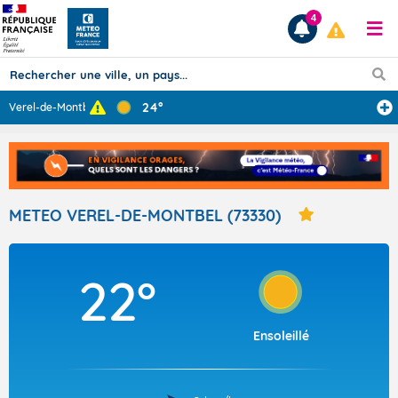
4
24°
Verel-de-Montbe
...
Prévisions
TOUS LES RÉSULTATS
METEO VEREL-DE-MONTBEL (73330)
Articles
22°
Ensoleillé