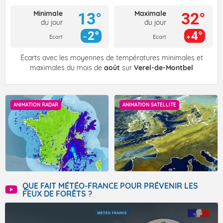
Minimale
Maximale
13°
32°
du jour
du jour
2°
4°
Ecart
Ecart
Écarts avec les moyennes de températures minimales et
maximales du mois de
août
sur
Verel-de-Montbel
ANIMATION RADAR
ANIMATION SATELLITE
QUE FAIT MÉTÉO-FRANCE POUR PRÉVENIR LES
FEUX DE FORÊTS ?