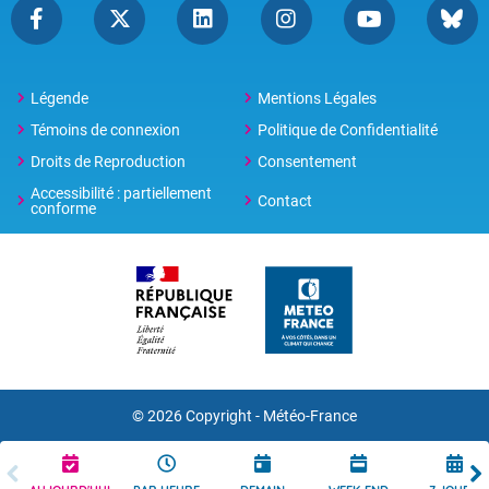
Légende
Mentions Légales
Témoins de connexion
Politique de Confidentialité
Droits de Reproduction
Consentement
Accessibilité : partiellement
Contact
conforme
© 2026 Copyright -
Météo-France