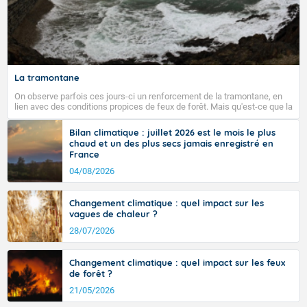
La tramontane
On observe parfois ces jours-ci un renforcement de la tramontane, en
lien avec des conditions propices de feux de forêt. Mais qu'est-ce que la
tramontane ? Quelles sont ses caractéristiques ? La tramontane est un
vent turbulent soufflant de secteur nord-ouest à nord, ou ouest à nord-
Bilan climatique : juillet 2026 est le mois le plus
ouest, dans un secteur qui part du Roussillon à la vallée de l’Aude et à
chaud et un des plus secs jamais enregistré en
l’ouest de l’Hérault. L’étymologie de ce vent vient du latin trasmontanus,
France
signifiant au-delà des monts, en allusion aux régions montagneuses
d’où provient ce vent.
04/08/2026
Changement climatique : quel impact sur les
vagues de chaleur ?
28/07/2026
Changement climatique : quel impact sur les feux
de forêt ?
21/05/2026