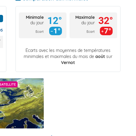
Minimale
Maximale
12°
32°
du jour
du jour
1°
7°
05
Ecart
Ecart
Écarts avec les moyennes de températures
minimales et maximales du mois de
août
sur
Vernot
SATELLITE