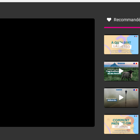
à nord-ouest, dans un secteur qui part du Roussillon à la
vallée de l’Aude et à l’ouest de l’Hérault. L’étymologie de
ce vent vient du latin trasmontanus, signifiant au-delà des
monts, en allusion aux régions montagneuses d’où
Recommandé
provient ce vent.