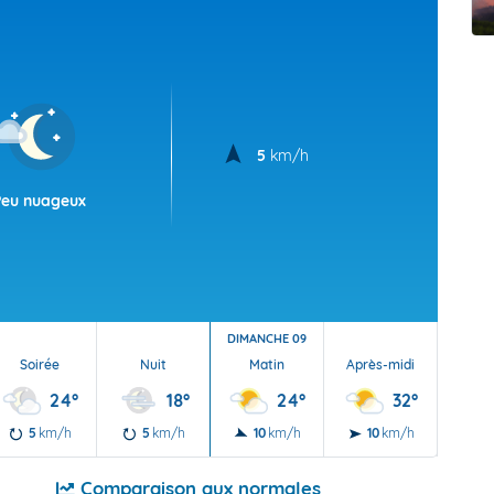
t Futuna
oid
5
km/h
Peu nuageux
DIMANCHE 09
Soirée
Nuit
Matin
Après-midi
Soi
24°
18°
24°
32°
5
km/h
5
km/h
10
km/h
10
km/h
5
Comparaison aux normales