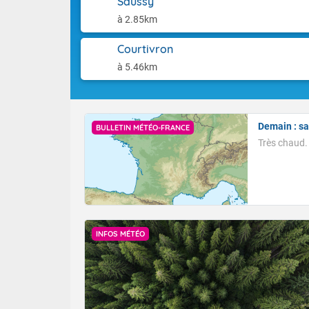
Saussy
toulousain et
Les températu
abordent le P
à 2.85km
Dernière mise
Charentes et 
degrés sur la 
Courtivron
pourtour méd
à 5.46km
dépassés sur 
ouest et le s
Demain : s
BULLETIN MÉTÉO-FRANCE
Très chaud.
INFOS MÉTÉO