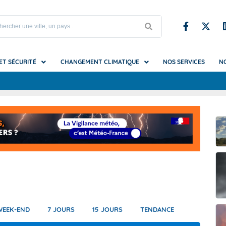
 ET SÉCURITÉ
CHANGEMENT CLIMATIQUE
NOS SERVICES
N
S
upe et Iles du Nord
es du changement climatique
iel et mirages
Testez nos prototypes
Référence nationale sur les da
Climadiag Agriculture Forêt
Glossaire
météo
mat futur ?
s et vagues de chaleur
Climadiag Chaleur en ville
La Vigilance vue par la Sécurité 
ion
ondation
es utiles
t brouillard
Climadiag Commune
La Vigilance vue par les autorit
que
submersion
Climadiag Entreprise
locales
tions (pluie, neige, grêle...)
Climat HD
La Vigilance vue par un organis
festival
e-Calédonie
es
de froid
Climsnow
La Vigilance vue par un sapeur
e Française
hes
mpêtes, tornades et cyclones)
DRIAS, les futurs du climat
WEEK-END
7 JOURS
15 JOURS
TENDANCE
erre-et-Miquelon
erglas
et canicules marines
DRIAS-Eau