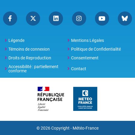
Légende
Mentions Légales
Témoins de connexion
Politique de Confidentialité
Droits de Reproduction
Consentement
Accessibilité : partiellement
Contact
conforme
© 2026 Copyright -
Météo-France