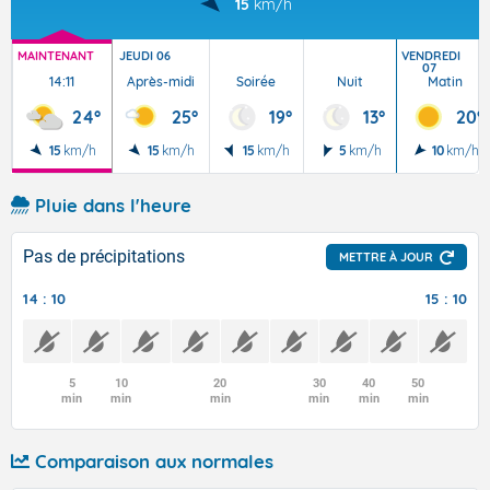
15
km/h
MAINTENANT
JEUDI 06
VENDREDI
07
14:11
Après-midi
Soirée
Nuit
Matin
24°
25°
19°
13°
20°
15
km/h
15
km/h
15
km/h
5
km/h
10
km/h
Pluie dans l'heure
Pas de précipitations
METTRE À JOUR
14 : 10
15 : 10
5
10
20
30
40
50
min
min
min
min
min
min
Comparaison aux normales