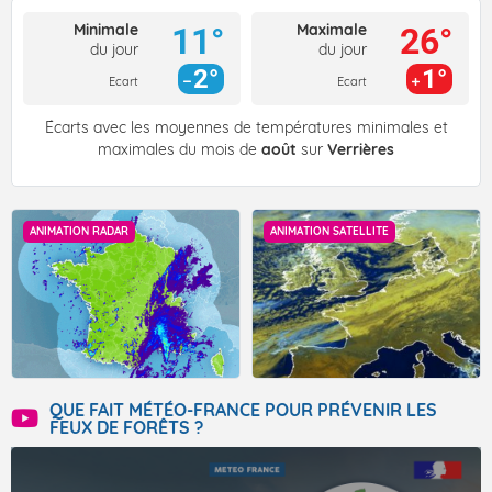
Minimale
Maximale
11°
26°
du jour
du jour
2°
1°
Ecart
Ecart
Écarts avec les moyennes de températures minimales et
maximales du mois de
août
sur
Verrières
ANIMATION RADAR
ANIMATION SATELLITE
QUE FAIT MÉTÉO-FRANCE POUR PRÉVENIR LES
FEUX DE FORÊTS ?