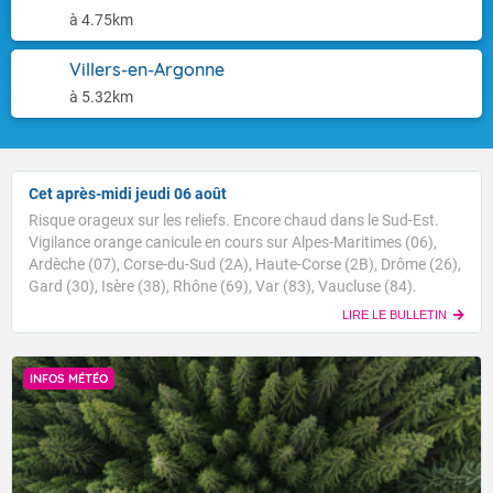
à 4.75km
Villers-en-Argonne
à 5.32km
Cet après-midi jeudi 06 août
Risque orageux sur les reliefs. Encore chaud dans le Sud-Est.
Vigilance orange canicule en cours sur Alpes-Maritimes (06),
Ardèche (07), Corse-du-Sud (2A), Haute-Corse (2B), Drôme (26),
Gard (30), Isère (38), Rhône (69), Var (83), Vaucluse (84).
LIRE LE BULLETIN
INFOS MÉTÉO