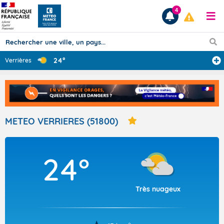
4
24°
Verrières
Prévisions
TOUS LES RÉSULTATS
METEO VERRIERES (51800)
Articles
24°
Très nuageux