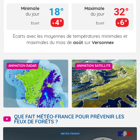
Minimale
Maximale
18°
32°
du jour
du jour
4°
6°
Ecart
Ecart
Écarts avec les moyennes de températures minimales et
maximales du mois de
août
sur
Versonnex
ANIMATION RADAR
ANIMATION SATELLITE
QUE FAIT MÉTÉO-FRANCE POUR PRÉVENIR LES
FEUX DE FORÊTS ?