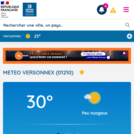
4
25°
Versonnex
Prévisions
TOUS LES RÉSULTATS
METEO VERSONNEX (01210)
Articles
30°
Peu nuageux