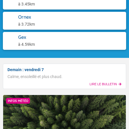
à 3.45km
Ornex
à 3.72km
Gex
à 4.59km
Demain : vendredi 7
Calme, ensoleillé et plus chaud.
LIRE LE BULLETIN
INFOS MÉTÉO