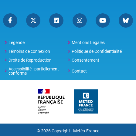
Légende
Mentions Légales
Témoins de connexion
Politique de Confidentialité
Droits de Reproduction
Consentement
Accessibilité : partiellement
Contact
conforme
© 2026 Copyright -
Météo-France