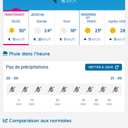
15
km/h
MAINTENANT
JEUDI 06
VENDREDI
07
20:02
Soirée
Nuit
Matin
Après-midi
30°
24°
18°
23°
28°
15
km/h
20
km/h
5
km/h
15
km/h
15
km/h
Pluie dans l'heure
Pas de précipitations
METTRE À JOUR
20 : 00
21 : 00
5
10
20
30
40
50
min
min
min
min
min
min
Comparaison aux normales