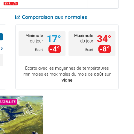
85 km/h
Comparaison aux normales
Minimale
Maximale
17°
34°
du jour
du jour
4°
8°
55
Ecart
Ecart
Écarts avec les moyennes de températures
minimales et maximales du mois de
août
sur
Viane
SATELLITE