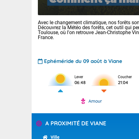
Avec le changement climatique, nos forêts sont
Découvrez la Météo des forêts, cet outil qui pe
Toulouse, où l'on retrouve Jean-Christophe Vi
France.
Voici les tem
Ephéméride du 09 août à Viane
: 12/27 Paris
Clermont-Fd :
Limoges : 21/
Lever
Coucher
06:48
21:04
Lille : 16/34
TENDANCE P
Aujourd'hui 
Amour
Pour la sema
Temps orag
départemen
Les températu
sensible, auc
(47), Pyrén
A PROXIMITÉ DE VIANE
Garonne (82
Tendance des
Alpes-Marit
septembre 20
Drôme (26),
Ville