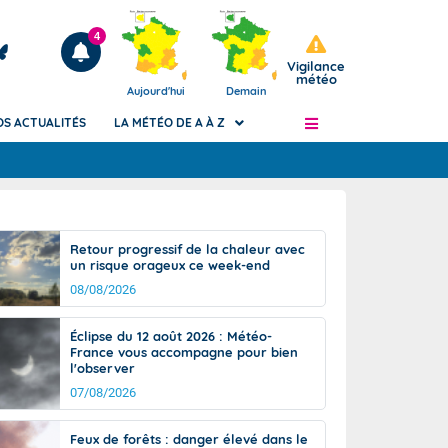
4
Vigilance
météo
Aujourd'hui
Demain
OS ACTUALITÉS
LA MÉTÉO DE A À Z
Articles
ngers
Retour progressif de la chaleur avec
Phénomènes dangereux de J+2 à J+7
un risque orageux ce week-end
civile
Avertissement pluies intenses à l'échelle
08/08/2026
des communes (Apic)
és
Bulletins Marine
Éclipse du 12 août 2026 : Météo-
France vous accompagne pour bien
ateur de
Bulletins d'estimation du risque
l'observer
d'avalanche
07/08/2026
-pompier
Météo des forêts
Vigicrues
Feux de forêts : danger élevé dans le