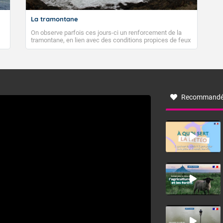
La tramontane
On observe parfois ces jours-ci un renforcement de la
tramontane, en lien avec des conditions propices de feux
de forêt. Mais qu'est-ce que la tramontane ? Quelles sont
ses caractéristiques ? La tramontane est un vent
turbulent soufflant de secteur nord-ouest à nord, ou ouest
à nord-ouest, dans un secteur qui part du Roussillon à la
vallée de l’Aude et à l’ouest de l’Hérault. L’étymologie de
ce vent vient du latin trasmontanus, signifiant au-delà des
monts, en allusion aux régions montagneuses d’où
Recommandé
provient ce vent.