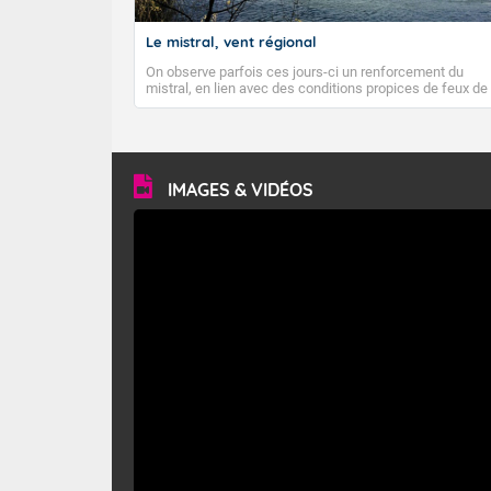
Le mistral, vent régional
On observe parfois ces jours-ci un renforcement du
mistral, en lien avec des conditions propices de feux de
forêt. Mais qu'est-ce que le mistral ? Quelles sont ses
caractéristiques ? Le mistral est un vent régional,
turbulent et généralement sec, pouvant souffler à une
vitesse moyenne de 50 km/h et atteindre 80 à 100 km/h
en rafales, parfois davantage. Il parcourt la basse vallée
du Rhône et la Provence et envahit le littoral
IMAGES & VIDÉOS
méditerranéen à partir de la Camargue.