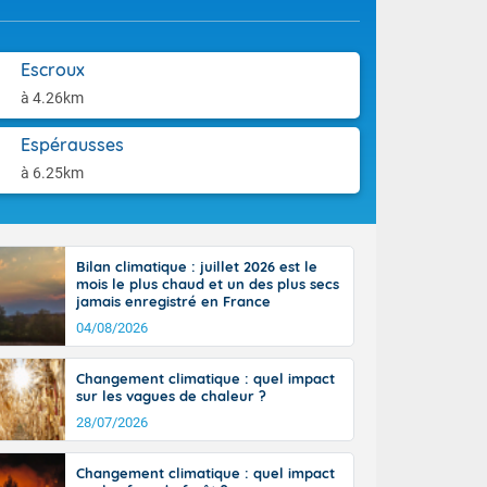
aison.
e-Aquitaine,
 Loire, l'Île-
Escroux
ieux se décale
à 4.26km
 circulent le
installés aux
Espérausses
tendues sur
à 6.25km
lus voilé sur
incipalement
 littoral
ral vers le
sinon le ciel
Bilan climatique : juillet 2026 est le
e nouvelle
mois le plus chaud et un des plus secs
jamais enregistré en France
, donnant de
et
04/08/2026
Côté
mprises entre
Changement climatique : quel impact
 17 en Anjou.
sur les vagues de chaleur ?
açade
28/07/2026
des pointes
Changement climatique : quel impact