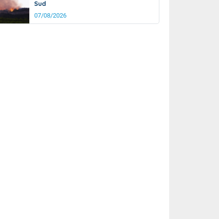
Sud
07/08/2026
rée
Nuit
25°
20°
km/h
5
km/h