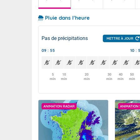
Pluie dans l'heure
Pas de précipitations
METTRE À JOUR
09 : 55
10 : 
5
10
20
30
40
50
min
min
min
min
min
min
ANIMATION RADAR
ANIMATION 