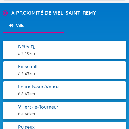
A PROXIMITÉ DE VIEL-SAINT-REMY
Ville
Neuvizy
à 2.19km
Faissault
à 2.47km
Launois-sur-Vence
à 3.67km
Villers-le-Tourneur
à 4.68km
Puiseux