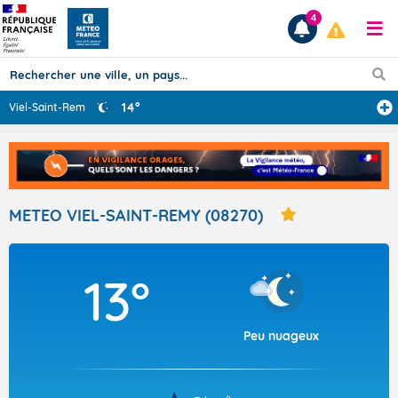
4
14°
Viel-Saint-Remy
...
Prévisions
TOUS LES RÉSULTATS
METEO VIEL-SAINT-REMY (08270)
Articles
13°
Peu nuageux