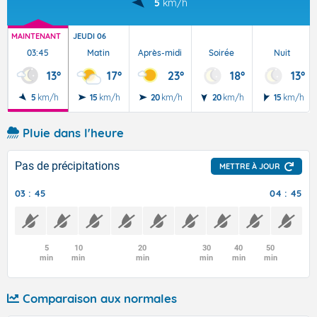
5
km/h
MAINTENANT
JEUDI 06
03:45
Matin
Après-midi
Soirée
Nuit
13°
17°
23°
18°
13°
5
km/h
15
km/h
20
km/h
20
km/h
15
km/h
Pluie dans l'heure
Pas de précipitations
METTRE À JOUR
03 : 45
04 : 45
5
10
20
30
40
50
min
min
min
min
min
min
Comparaison aux normales