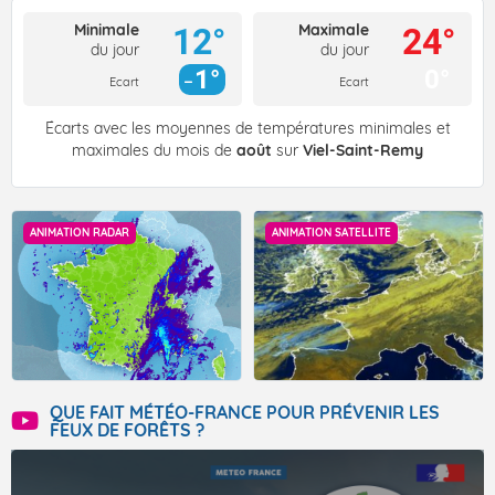
Minimale
Maximale
12°
24°
du jour
du jour
1°
0°
Ecart
Ecart
Écarts avec les moyennes de températures minimales et
maximales du mois de
août
sur
Viel-Saint-Remy
ANIMATION RADAR
ANIMATION SATELLITE
QUE FAIT MÉTÉO-FRANCE POUR PRÉVENIR LES
FEUX DE FORÊTS ?