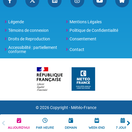
Légende
Mentions Légales
Témoins de connexion
Politique de Confidentialité
Droits de Reproduction
Consentement
Accessibilité : partiellement
Contact
conforme
© 2026 Copyright -
Météo-France
AUJOURD'HUI
PAR HEURE
DEMAIN
WEEK-END
7 JOURS