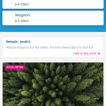
à 4.93km
Wagnon
à 5.28km
Demain : jeudi 6
Risque orageux sur les reliefs. Encore chaud dans le Sud-Est
LIRE LE BULLETIN
INFOS MÉTÉO