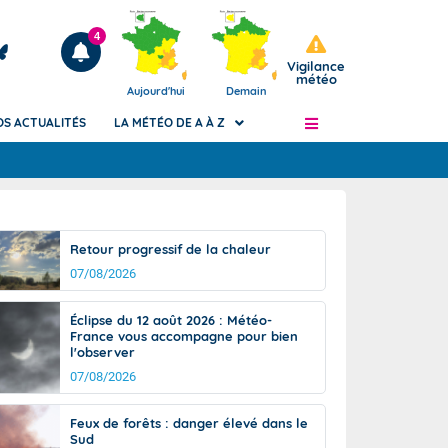
4
Vigilance
météo
Aujourd'hui
Demain
OS ACTUALITÉS
LA MÉTÉO DE A À Z
Articles
ngers
Retour progressif de la chaleur
Phénomènes dangereux de J+2 à J+7
07/08/2026
civile
Avertissement pluies intenses à l'échelle
des communes (Apic)
és
Éclipse du 12 août 2026 : Météo-
Bulletins Marine
France vous accompagne pour bien
l'observer
ateur de
Bulletins d'estimation du risque
d'avalanche
07/08/2026
-pompier
Météo des forêts
Feux de forêts : danger élevé dans le
Vigicrues
Sud