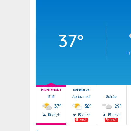
Wallis e
Grand fr
37°
T
MAINTENANT
SAMEDI 08
17:15
Après-midi
Soirée
37°
36°
29°
10
km/h
15
km/h
15
km/h
65 km/h
70 km/h