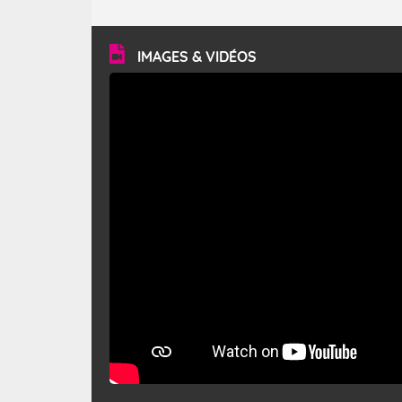
caractéristiques ? Le mistral est un vent régional,
turbulent et généralement sec, pouvant souffler à une
vitesse moyenne de 50 km/h et atteindre 80 à 100 km/h
en rafales, parfois davantage. Il parcourt la basse vallée
du Rhône et la Provence et envahit le littoral
IMAGES & VIDÉOS
méditerranéen à partir de la Camargue.