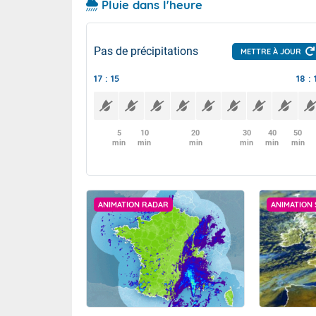
Pluie dans l'heure
Pas de précipitations
METTRE À JOUR
17 : 15
18 : 
5
10
20
30
40
50
min
min
min
min
min
min
ANIMATION RADAR
ANIMATION 