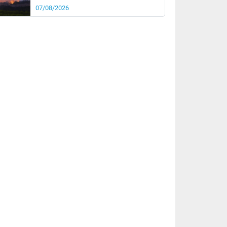
07/08/2026
it
22°
km/h