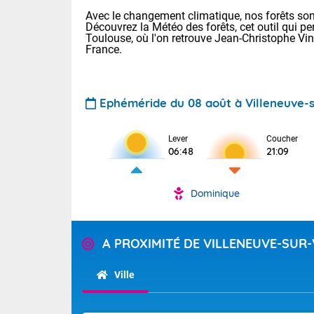
Avec le changement climatique, nos forêts sont
Découvrez la Météo des forêts, cet outil qui pe
Toulouse, où l'on retrouve Jean-Christophe Vi
France.
Ephéméride du 08 août à Villeneuve-
Voici les tem
Lever
Coucher
29/16 Paris :
06:48
21:09
Clermont-Fd :
Limoges : 33/
Lille : 28/15
Dominique
TENDANCE P
Demain dima
Pour la sema
Temps orag
A PROXIMITÉ DE VILLENEUVE-SUR
département
Les températu
sensible, auc
(2A), Haute
Ville
Savoie (73)
Tendance des
septembre 20
Des résidus p