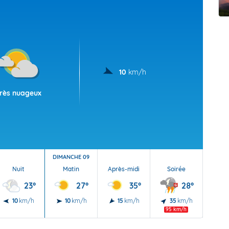
t Futuna
oid
10
km/h
rès nuageux
DIMANCHE 09
Nuit
Matin
Après-midi
Soirée
Nu
23°
27°
35°
28°
10
km/h
10
km/h
15
km/h
35
km/h
5
95 km/h