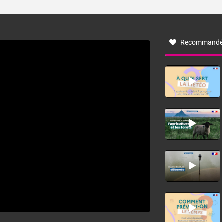
ses caractéristiques ? La tramontane est un vent
turbulent soufflant de secteur nord-ouest à nord, ou ouest
à nord-ouest, dans un secteur qui part du Roussillon à la
vallée de l’Aude et à l’ouest de l’Hérault. L’étymologie de
ce vent vient du latin trasmontanus, signifiant au-delà des
monts, en allusion aux régions montagneuses d’où
Recommandé
provient ce vent.