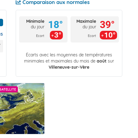
Comparaison aux normales
Minimale
Maximale
18°
39°
du jour
du jour
3°
10°
15
Ecart
Ecart
Écarts avec les moyennes de températures
minimales et maximales du mois de
août
sur
Villeneuve-sur-Vère
SATELLITE