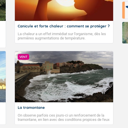
Canicule et forte chaleur : comment se protéger ?
La chaleur a un effet immédiat sur l’organisme, dès les
premières augmentations de température.
VENT
La tramontane
On observe parfois ces jours-ci un renforcement de la
tramontane, en lien avec des conditions propices de feux
de forêt. Mais qu'est-ce que la tramontane ? Quelles sont