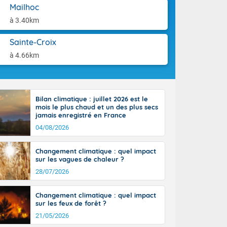
'Île-de-
aison.
Mailhoc
isolés
à 3.40km
maritimes sont
ondées sont
Sainte-Croix
tinée, un peu
ud du pays,
à 4.66km
étroite
midi du Massif
de la
ciel est le
Bilan climatique : juillet 2026 est le
lle salve
mois le plus chaud et un des plus secs
nant de bons
jamais enregistré en France
e vent,
04/08/2026
r les deux
ine, entre 11
Changement climatique : quel impact
28 sur les
sur les vagues de chaleur ?
ns l'intérieur
28/07/2026
 en vallée de
Changement climatique : quel impact
sur les feux de forêt ?
21/05/2026