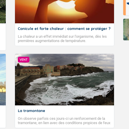
Canicule et forte chaleur : comment se protéger ?
La chaleur a un effet immédiat sur l’organisme, dès les
premières augmentations de température.
VENT
La tramontane
On observe parfois ces jours-ci un renforcement de la
tramontane, en lien avec des conditions propices de feux
de forêt. Mais qu'est-ce que la tramontane ? Quelles sont