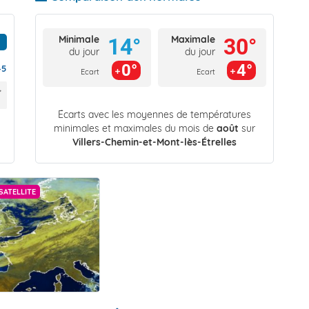
Minimale
Maximale
14°
30°
du jour
du jour
0°
4°
45
Ecart
Ecart
Écarts avec les moyennes de températures
minimales et maximales du mois de
août
sur
Villers-Chemin-et-Mont-lès-Étrelles
SATELLITE