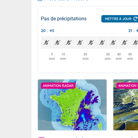
Pas de précipitations
METTRE À JOUR
20 : 45
21 : 
5
10
20
30
40
50
min
min
min
min
min
min
ANIMATION RADAR
ANIMATION 