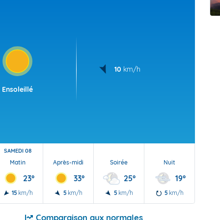
t Futuna
oid
10
km/h
Ensoleillé
SAMEDI 08
Matin
Après-midi
Soirée
Nuit
23°
33°
25°
19°
15
km/h
5
km/h
5
km/h
5
km/h
Comparaison aux normales