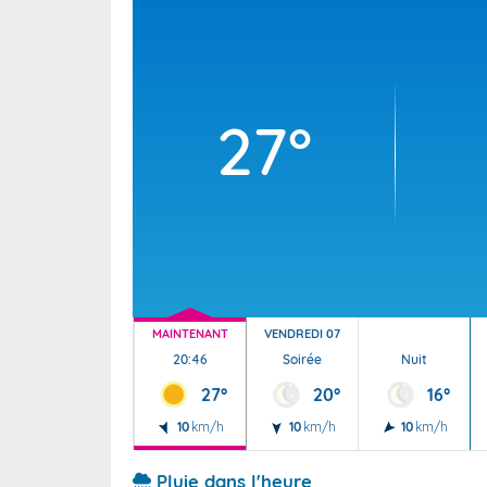
Wallis e
Grand fr
27°
MAINTENANT
VENDREDI 07
20:46
Soirée
Nuit
27°
20°
16°
10
km/h
10
km/h
10
km/h
Pluie dans l'heure