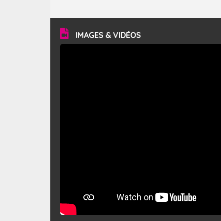
caractéristiques ? Le mistral est un vent régional,
turbulent et généralement sec, pouvant souffler à une
vitesse moyenne de 50 km/h et atteindre 80 à 100 km/h
en rafales, parfois davantage. Il parcourt la basse vallée
du Rhône et la Provence et envahit le littoral
IMAGES & VIDÉOS
méditerranéen à partir de la Camargue.