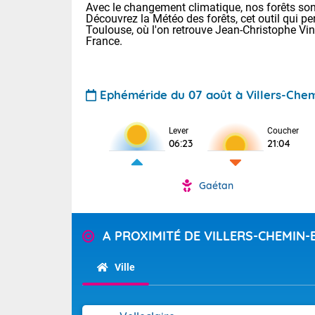
Avec le changement climatique, nos forêts sont
Découvrez la Météo des forêts, cet outil qui pe
Toulouse, où l'on retrouve Jean-Christophe Vi
France.
Ephéméride du 07 août à Villers-Chem
Voici les tem
Lever
Coucher
06:23
21:04
22/14 Paris :
Clermont-Fd :
Limoges : 29/
Gaétan
Lille : 25/15
TENDANCE P
Demain same
Pour la sema
A PROXIMITÉ DE VILLERS-CHEMIN
Très chaud
samedi, 12
Au niveau du 
températures 
Alpes-Marit
Ville
Drôme (26),
Tendance des
(74), Var (8
2026 :