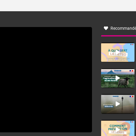
ses caractéristiques ? La tramontane est un vent
turbulent soufflant de secteur nord-ouest à nord, ou ouest
à nord-ouest, dans un secteur qui part du Roussillon à la
vallée de l’Aude et à l’ouest de l’Hérault. L’étymologie de
ce vent vient du latin trasmontanus, signifiant au-delà des
monts, en allusion aux régions montagneuses d’où
Recommandé
provient ce vent.