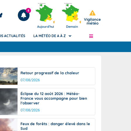
4
Vigilance
météo
Aujourd'hui
Demain
OS ACTUALITÉS
LA MÉTÉO DE A À Z
Articles
ngers
Retour progressif de la chaleur
Phénomènes dangereux de J+2 à J+7
07/08/2026
civile
Avertissement pluies intenses à l'échelle
des communes (Apic)
és
Éclipse du 12 août 2026 : Météo-
Bulletins Marine
France vous accompagne pour bien
l'observer
ateur de
Bulletins d'estimation du risque
d'avalanche
07/08/2026
-pompier
Météo des forêts
Feux de forêts : danger élevé dans le
Vigicrues
Sud