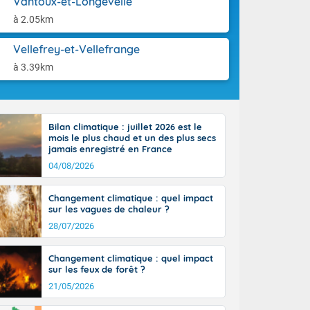
Vantoux-et-Longevelle
-France jusque
aison.
sur la Corse.
à 2.05km
des Pyrénées,
. En marge de
Vellefrey-et-Vellefrange
rection de la
à 3.39km
di. En soirée,
 sur
e thermomètre
squ'à 22 à 24,
Bilan climatique : juillet 2026 est le
culier, sur le
mois le plus chaud et un des plus secs
, hors côtes
jamais enregistré en France
nt 38 ou 39
04/08/2026
Changement climatique : quel impact
sur les vagues de chaleur ?
28/07/2026
Changement climatique : quel impact
sur les feux de forêt ?
21/05/2026