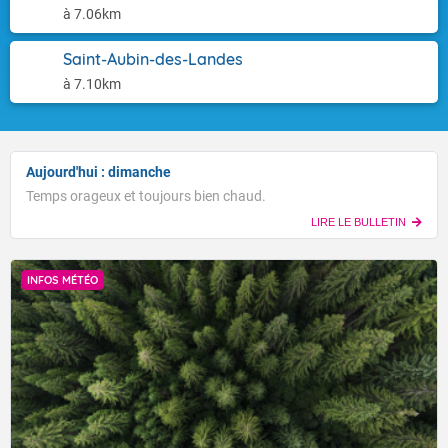
à 7.06km
Saint-Aubin-des-Landes
à 7.10km
Aujourd'hui : dimanche
Temps orageux et toujours bien chaud.
LIRE LE BULLETIN
INFOS MÉTÉO