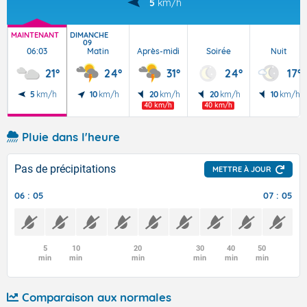
5
km/h
MAINTENANT
DIMANCHE
09
06:03
Matin
Après-midi
Soirée
Nuit
21°
24°
31°
24°
17°
5
km/h
10
km/h
20
km/h
20
km/h
10
km/h
40 km/h
40 km/h
Pluie dans l'heure
Pas de précipitations
METTRE À JOUR
06 : 05
07 : 05
5
10
20
30
40
50
min
min
min
min
min
min
Comparaison aux normales