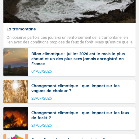
Fermer
La tramontane
On observe parfois ces jours-ci un renforcement de la tramontane, en
lien avec des conditions propices de feux de forêt. Mais qu'est-ce que la
tramontane ? Quelles sont ses caractéristiques ? La tramontane est un
vent turbulent soufflant de secteur nord-ouest à nord, ou ouest à nord-
Bilan climatique : juillet 2026 est le mois le plus
ouest, dans un secteur qui part du Roussillon à la vallée de l’Aude et à
chaud et un des plus secs jamais enregistré en
l’ouest de l’Hérault. L’étymologie de ce vent vient du latin trasmontanus,
France
signifiant au-delà des monts, en allusion aux régions montagneuses
d’où provient ce vent.
04/08/2026
Changement climatique : quel impact sur les
vagues de chaleur ?
28/07/2026
Changement climatique : quel impact sur les feux
de forêt ?
21/05/2026