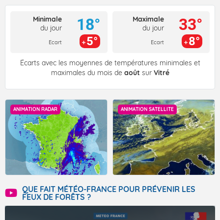
Minimale
Maximale
18°
33°
du jour
du jour
5°
8°
Ecart
Ecart
Écarts avec les moyennes de températures minimales et
maximales du mois de
août
sur
Vitré
ANIMATION RADAR
ANIMATION SATELLITE
QUE FAIT MÉTÉO-FRANCE POUR PRÉVENIR LES
FEUX DE FORÊTS ?