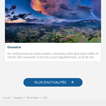
Glossaire
De l’anticyclone au vortex polaire, consultez notre glossaire météo et
climat. Non exhaustif, il est mis à jour régulièrement, au fil de nos
publications. Vous y trouverez également des liens utiles vers nos
contenus pédagogiques concernant les phénomènes
météorologiques et des informations scientifiques sur le
changement climatique.
PLUS D'ACTUALITÉS
Accueil
Bretagne
Ille-et-Vilaine
Vitré