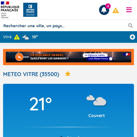
4
19°
Vitré
Prévisions
TOUS LES RÉSULTATS
METEO VITRE (35500)
Articles
21°
Couvert