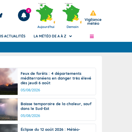
4
Vigilance
météo
Aujourd'hui
Demain
OS ACTUALITÉS
LA MÉTÉO DE A À Z
Articles
ngers
Feux de forêts : 4 départements
Phénomènes dangereux de J+2 à J+7
méditerranéens en danger très élevé
civile
dès jeudi 6 août
Avertissement pluies intenses à l'échelle
des communes (Apic)
05/08/2026
és
Bulletins Marine
Baisse temporaire de la chaleur, sauf
ateur de
Bulletins d'estimation du risque
dans le Sud-Est
d'avalanche
05/08/2026
-pompier
Météo des forêts
Vigicrues
Éclipse du 12 août 2026 : Météo-