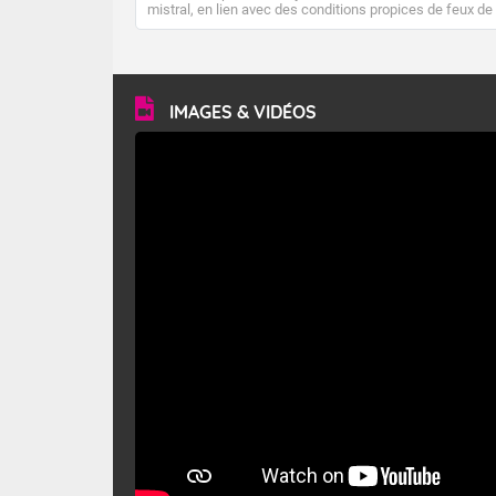
mistral, en lien avec des conditions propices de feux de
forêt. Mais qu'est-ce que le mistral ? Quelles sont ses
caractéristiques ? Le mistral est un vent régional,
turbulent et généralement sec, pouvant souffler à une
vitesse moyenne de 50 km/h et atteindre 80 à 100 km/h
en rafales, parfois davantage. Il parcourt la basse vallée
du Rhône et la Provence et envahit le littoral
IMAGES & VIDÉOS
méditerranéen à partir de la Camargue.