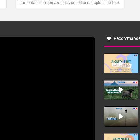
tramontane, en lien avec des conditions propices de feux
de forêt. Mais qu'est-ce que la tramontane ? Quelles sont
ses caractéristiques ? La tramontane est un vent
turbulent soufflant de secteur nord-ouest à nord, ou ouest
à nord-ouest, dans un secteur qui part du Roussillon à la
vallée de l’Aude et à l’ouest de l’Hérault. L’étymologie de
ce vent vient du latin trasmontanus, signifiant au-delà des
monts, en allusion aux régions montagneuses d’où
Recommandé
provient ce vent.