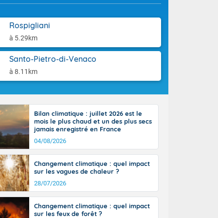
la Garonne.
aison.
un débordement
n ensoleillée,
Rospigliani
 nuages
à 5.29km
sionner une
lpes
Santo-Pietro-di-Venaco
iques, le vent
et tramontane
à 8.11km
 L'après-midi,
e-Alpes avec
r. Du nord de
0 degrés dans
Bilan climatique : juillet 2026 est le
mois le plus chaud et un des plus secs
jamais enregistré en France
04/08/2026
Changement climatique : quel impact
sur les vagues de chaleur ?
28/07/2026
Changement climatique : quel impact
sur les feux de forêt ?