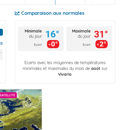
Comparaison aux normales
Minimale
Maximale
16°
31°
du jour
du jour
0°
2°
15
Ecart
Ecart
Écarts avec les moyennes de températures
minimales et maximales du mois de
août
sur
Vivario
SATELLITE