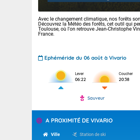
Avec le changement climatique, nos forêts sont
Découvrez la Météo des forêts, cet outil qui pe
Toulouse, où l'on retrouve Jean-Christophe Vi
France.
Ephéméride du 06 août à Vivario
Voici les tem
: 11/23 Paris
Clermont-Fd :
Lever
Coucher
Limoges : 15/
06:22
20:38
Lille : 15/24
TENDANCE P
Aujourd'hui j
Sauveur
Pour la sema
Risque orag
orange cani
Cette semain
devrait rester
du-Sud (2A)
A PROXIMITÉ DE VIVARIO
(69), Var (8
Tendance des
2026 :
Ville
Station de ski
Sur le Sud-Ou