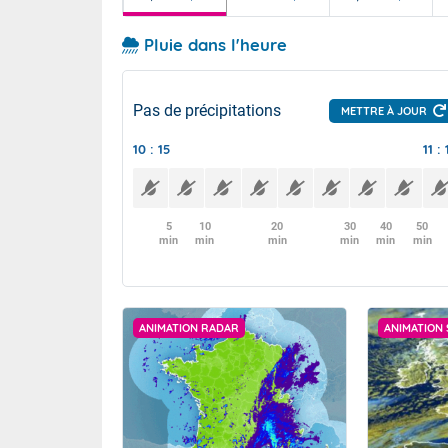
Pluie dans l'heure
Pas de précipitations
METTRE À JOUR
10 : 15
11 : 
5
10
20
30
40
50
min
min
min
min
min
min
ANIMATION RADAR
ANIMATION 