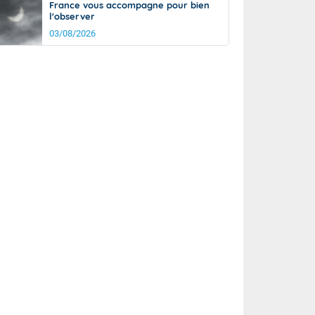
France vous accompagne pour bien
l'observer
03/08/2026
rée
Nuit
22°
18°
km/h
5
km/h