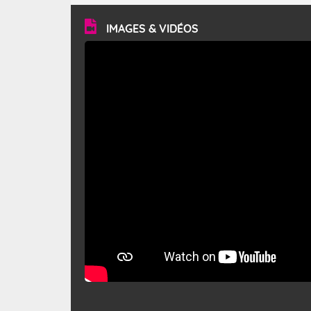
vitesse moyenne de 50 km/h et atteindre 80 à 100 km/h
en rafales, parfois davantage. Il parcourt la basse vallée
du Rhône et la Provence et envahit le littoral
IMAGES & VIDÉOS
méditerranéen à partir de la Camargue.