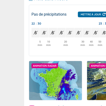
Pas de précipitations
METTRE À JOUR
22 : 30
23 : 
5
10
20
30
40
50
min
min
min
min
min
min
ANIMATION RADAR
ANIMATION 