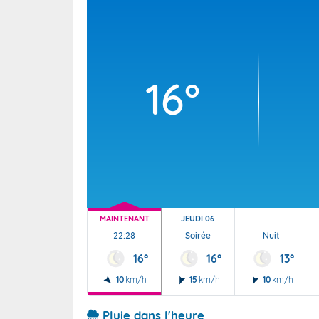
Wallis e
Grand fr
16°
MAINTENANT
JEUDI 06
22:28
Soirée
Nuit
16°
16°
13°
10
km/h
15
km/h
10
km/h
Pluie dans l'heure