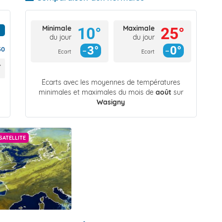
Minimale
Maximale
10°
25°
du jour
du jour
3°
0°
30
Ecart
Ecart
Écarts avec les moyennes de températures
minimales et maximales du mois de
août
sur
Wasigny
SATELLITE