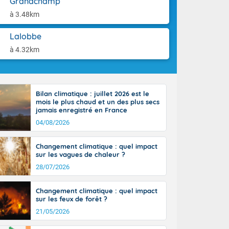
Grandchamp
ttoral l'après-
aison.
n général, 14
à 3.48km
r
sse, il fait
Lalobbe
ouvent 30 à 35
à 4.32km
Bilan climatique : juillet 2026 est le
mois le plus chaud et un des plus secs
jamais enregistré en France
04/08/2026
Changement climatique : quel impact
sur les vagues de chaleur ?
28/07/2026
Changement climatique : quel impact
sur les feux de forêt ?
21/05/2026