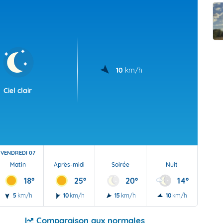
t Futuna
oid
10
km/h
Ciel clair
VENDREDI 07
Matin
Après-midi
Soirée
Nuit
18°
25°
20°
14°
5
km/h
10
km/h
15
km/h
10
km/h
Comparaison aux normales