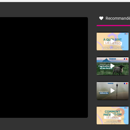
à nord-ouest, dans un secteur qui part du Roussillon à la
vallée de l’Aude et à l’ouest de l’Hérault. L’étymologie de
ce vent vient du latin trasmontanus, signifiant au-delà des
monts, en allusion aux régions montagneuses d’où
Recommandé
provient ce vent.