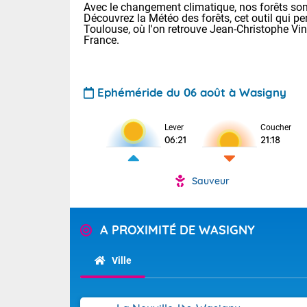
Avec le changement climatique, nos forêts sont
Découvrez la Météo des forêts, cet outil qui pe
Toulouse, où l'on retrouve Jean-Christophe Vi
France.
Ephéméride du 06 août à Wasigny
Lever
Coucher
Voici les tem
06:21
21:18
28 Lyon : 31 
: 27 Nancy : 
31 Lille : 26 
Sauveur
TENDANCE P
Demain : ven
Pour la sema
A PROXIMITÉ DE WASIGNY
Calme, enso
Cette semain
La journée s'
temps devrait 
Ville
territoire. O
Tendance des
pyrénéennes, l
2026 :
alors que la 