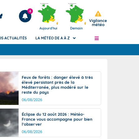
4
Vigilance
météo
Aujourd'hui
Demain
OS ACTUALITÉS
LA MÉTÉO DE A À Z
Articles
ngers
Feux de forêts : danger élevé à très
Phénomènes dangereux de J+2 à J+7
élevé persistant près de la
civile
Méditerranée, plus modéré sur le
Avertissement pluies intenses à l'échelle
reste du pays
des communes (Apic)
és
06/08/2026
Bulletins Marine
ateur de
Bulletins d'estimation du risque
Éclipse du 12 août 2026 : Météo-
d'avalanche
France vous accompagne pour bien
-pompier
l'observer
Météo des forêts
06/08/2026
Vigicrues