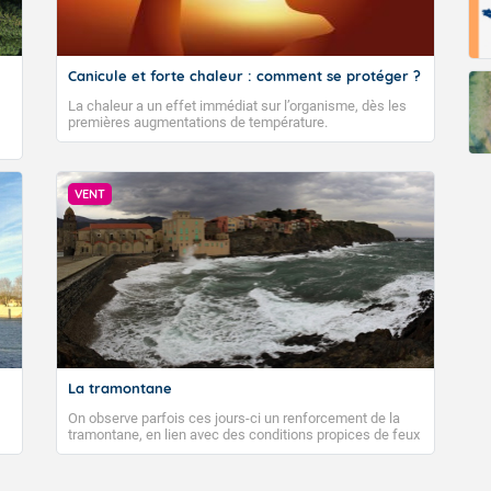
Canicule et forte chaleur : comment se protéger ?
La chaleur a un effet immédiat sur l’organisme, dès les
premières augmentations de température.
VENT
La tramontane
On observe parfois ces jours-ci un renforcement de la
tramontane, en lien avec des conditions propices de feux
de forêt. Mais qu'est-ce que la tramontane ? Quelles sont
ses caractéristiques ? La tramontane est un vent
turbulent soufflant de secteur nord-ouest à nord, ou ouest