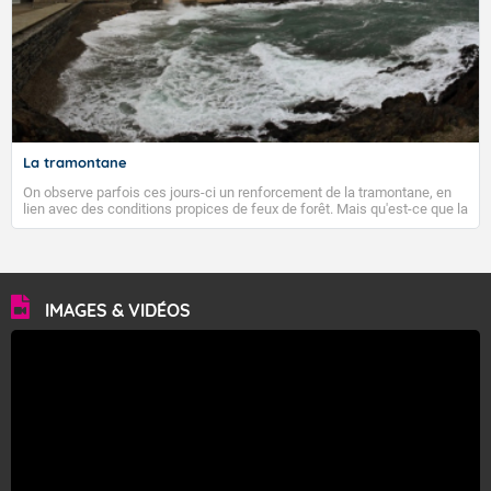
La tramontane
On observe parfois ces jours-ci un renforcement de la tramontane, en
lien avec des conditions propices de feux de forêt. Mais qu'est-ce que la
tramontane ? Quelles sont ses caractéristiques ? La tramontane est un
vent turbulent soufflant de secteur nord-ouest à nord, ou ouest à nord-
ouest, dans un secteur qui part du Roussillon à la vallée de l’Aude et à
l’ouest de l’Hérault. L’étymologie de ce vent vient du latin trasmontanus,
signifiant au-delà des monts, en allusion aux régions montagneuses
d’où provient ce vent.
IMAGES & VIDÉOS
VIGILANCE ROUGE