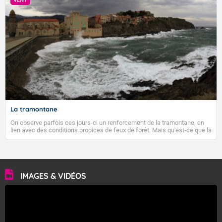
VENT
parcourt la basse vallée du Rhône et la Provence et envahit le littoral
méditerranéen à partir de la Camargue.
La tramontane
On observe parfois ces jours-ci un renforcement de la tramontane, en
lien avec des conditions propices de feux de forêt. Mais qu'est-ce que la
tramontane ? Quelles sont ses caractéristiques ? La tramontane est un
vent turbulent soufflant de secteur nord-ouest à nord, ou ouest à nord-
ouest, dans un secteur qui part du Roussillon à la vallée de l’Aude et à
l’ouest de l’Hérault. L’étymologie de ce vent vient du latin trasmontanus,
signifiant au-delà des monts, en allusion aux régions montagneuses
d’où provient ce vent.
IMAGES & VIDÉOS
VIGILANCE ROUGE