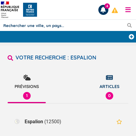
4
Prévisions
VOTRE RECHERCHE :
ESPALION
TOUS LES RÉSULTATS
Articles
PRÉVISIONS
ARTICLES
1
0
Espalion
(12500)