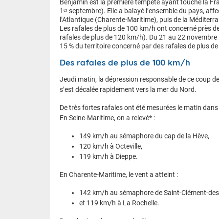
Benjamin est la première tempête ayant touché la F
1ᵉʳ septembre). Elle a balayé l’ensemble du pays, aff
l’Atlantique (Charente-Maritime), puis de la Méditer
Les rafales de plus de 100 km/h ont concerné près de 1
rafales de plus de 120 km/h). Du 21 au 22 novembre 
15 % du territoire concerné par des rafales de plus d
Des rafales de plus de 100 km/h
Jeudi matin, la dépression responsable de ce coup de 
s’est décalée rapidement vers la mer du Nord.
De très fortes rafales ont été mesurées le matin dans
En Seine-Maritime, on a relevé* :
149 km/h au sémaphore du cap de la Hève,
120 km/h à Octeville,
119 km/h à Dieppe.
En Charente-Maritime, le vent a atteint :
142 km/h au sémaphore de Saint-Clément-des-
et 119 km/h à La Rochelle.