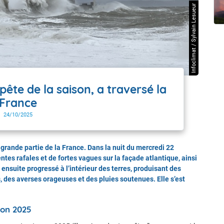
t Futuna
oid
Infoclimat / Sylvain Lesueur
ête de la saison, a traversé la
France
24/10/2025
 grande partie de la France. Dans la nuit du mercredi 22
tes rafales et de fortes vagues sur la façade atlantique, ainsi
 ensuite progressé à l’intérieur des terres, produisant des
, des averses orageuses et des pluies soutenues. Elle s’est
son 2025