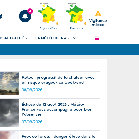
4
Vigilance
météo
Aujourd'hui
Demain
OS ACTUALITÉS
LA MÉTÉO DE A À Z
Articles
ngers
Retour progressif de la chaleur avec
Phénomènes dangereux de J+2 à J+7
un risque orageux ce week-end
civile
Avertissement pluies intenses à l'échelle
08/08/2026
des communes (Apic)
és
Bulletins Marine
Éclipse du 12 août 2026 : Météo-
France vous accompagne pour bien
ateur de
Bulletins d'estimation du risque
l'observer
d'avalanche
07/08/2026
-pompier
Météo des forêts
Vigicrues
Feux de forêts : danger élevé dans le