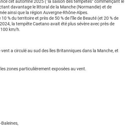
rance cet automne 2025 (“la saison des tempêtes” commençant le
ectant davantage le littoral de la Manche (Normandie) et de
ranée ainsi que la région Auvergne-Rhône-Alpes.
0 % du territoire et près de 50 % de l’île de Beauté (et 20 % de
2024, la tempête Caetano avait été plus sévère avec près de
e 100 km/h.
vent a circulé au sud des îles Britanniques dans la Manche, et
 les zones particulièrement exposées au vent.
Baleines,