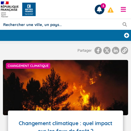
4
Prévisions
Partager
TOUS LES RÉSULTATS
CHANGEMENT CLIMATIQUE
Articles
Changement climatique : quel impact