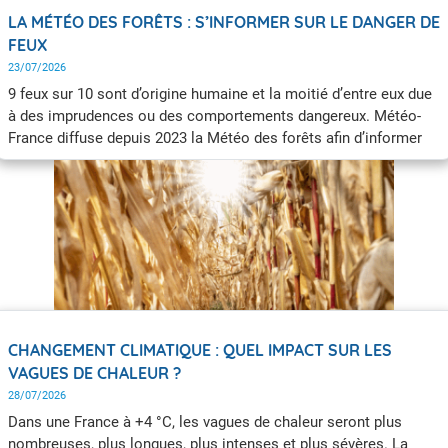
LA MÉTÉO DES FORÊTS : S’INFORMER SUR LE DANGER DE
FEUX
23/07/2026
9 feux sur 10 sont d’origine humaine et la moitié d’entre eux due
à des imprudences ou des comportements dangereux. Météo-
France diffuse depuis 2023 la Météo des forêts afin d’informer
quotidiennement le public sur le niveau de danger de feux de
forêts et faire connaître les bons gestes pour éviter les départs
d’incendie.
CHANGEMENT CLIMATIQUE : QUEL IMPACT SUR LES
VAGUES DE CHALEUR ?
28/07/2026
Dans une France à +4 °C, les vagues de chaleur seront plus
nombreuses, plus longues, plus intenses et plus sévères. La