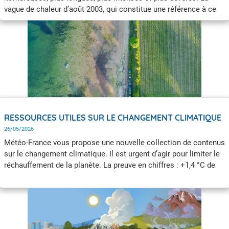
vague de chaleur d’août 2003, qui constitue une référence à ce
jour, deviendra banale dans une France à +4 °C.
RESSOURCES UTILES SUR LE CHANGEMENT CLIMATIQUE
26/05/2026
Météo-France vous propose une nouvelle collection de contenus
sur le changement climatique. Il est urgent d’agir pour limiter le
réchauffement de la planète. La preuve en chiffres : +1,4 °C de
réchauffement au niveau planétaire, une hausse plus marquée en
Europe (+2,3 °C) et +1,9 °C pour la France hexagonale et la
Corse par rapport à la période préindustrielle. Mobilisons nos
ressources.