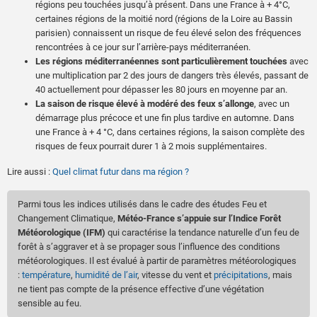
régions peu touchées jusqu’à présent. Dans une France à + 4°C,
certaines régions de la moitié nord (régions de la Loire au Bassin
parisien) connaissent un risque de feu élevé selon des fréquences
rencontrées à ce jour sur l’arrière-pays méditerranéen.
Les régions méditerranéennes sont particulièrement touchées
avec
une multiplication par 2 des jours de dangers très élevés, passant de
40 actuellement pour dépasser les 80 jours en moyenne par an.
La saison de risque élevé à modéré des feux s’allonge
, avec un
démarrage plus précoce et une fin plus tardive en automne. Dans
une France à + 4 °C, dans certaines régions, la saison complète des
risques de feux pourrait durer 1 à 2 mois supplémentaires.
Lire aussi :
Quel climat futur dans ma région ?
Parmi tous les indices utilisés dans le cadre des études Feu et
Changement Climatique,
Météo-France s’appuie sur l’Indice Forêt
Météorologique (IFM)
qui caractérise la tendance naturelle d’un feu de
forêt à s’aggraver et à se propager sous l’influence des conditions
météorologiques. Il est évalué à partir de paramètres météorologiques
:
température
,
humidité de l’air
, vitesse du vent et
précipitations
, mais
ne tient pas compte de la présence effective d’une végétation
sensible au feu.