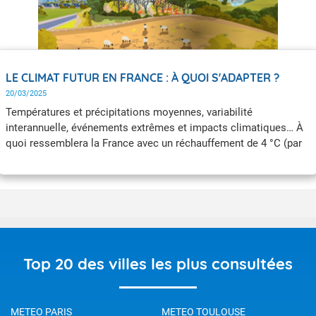
LE CLIMAT FUTUR EN FRANCE : À QUOI S'ADAPTER ?
20/03/2025
Températures et précipitations moyennes, variabilité
interannuelle, événements extrêmes et impacts climatiques… À
quoi ressemblera la France avec un réchauffement de 4 °C (par
rapport à la période préindustrielle) ? Il est indispensable de
connaître précisément les évolutions climatiques futures pour
s’adapter.
Top 20 des villes les plus consultées
METEO PARIS
METEO TOULOUSE