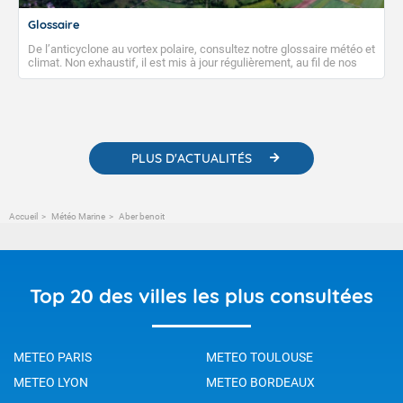
Glossaire
De l’anticyclone au vortex polaire, consultez notre glossaire météo et
climat. Non exhaustif, il est mis à jour régulièrement, au fil de nos
publications. Vous y trouverez également des liens utiles vers nos
contenus pédagogiques concernant les phénomènes
météorologiques et des informations scientifiques sur le
changement climatique.
PLUS D'ACTUALITÉS
Accueil
Météo Marine
Aber benoit
Top 20 des villes les plus consultées
METEO PARIS
METEO TOULOUSE
METEO LYON
METEO BORDEAUX