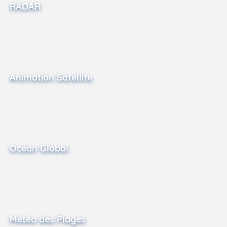
RADAR
Animation Satellite
Océan Global
Météo des Plages