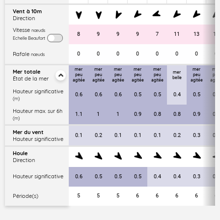
Vent à 10m
Direction
Vitesse
nœuds
8
9
9
9
7
11
13
13
Echelle Beaufort
Rafale
0
0
0
0
0
0
0
0
nœuds
mer
mer
mer
mer
mer
mer
mer
Mer totale
mer
peu
peu
peu
peu
peu
peu
peu
État de la mer
belle
agitée
agitée
agitée
agitée
agitée
agitée
agit
Hauteur significative
0.6
0.6
0.6
0.5
0.5
0.4
0.5
0.5
(m)
Hauteur max. sur 6h
1.1
1
1
0.9
0.8
0.8
0.9
0.9
(m)
Mer du vent
0.1
0.2
0.1
0.1
0.1
0.2
0.3
0.4
Hauteur significative
Houle
Direction
Hauteur significative
0.6
0.5
0.5
0.5
0.4
0.4
0.3
0.3
Période(s)
5
5
5
6
6
6
6
6