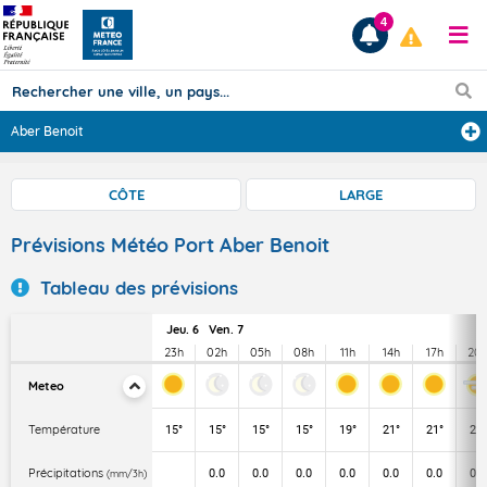
4
Aber Benoit
Prévisions
CÔTE
LARGE
TOUS LES RÉSULTATS
Prévisions Météo Port Aber Benoit
Tableau des prévisions
Articles
Jeu. 6
Ven. 7
23h
02h
05h
08h
11h
14h
17h
20
Meteo
Température
15°
15°
15°
15°
19°
21°
21°
20°
Précipitations
0.0
0.0
0.0
0.0
0.0
0.0
0.0
(mm/3h)