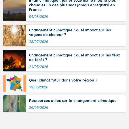
Bilan climatique : juillet 2026 est le mois le plus
ouest, dans un secteur qui part du Roussillon à la vallée de l’Aude et à
chaud et un des plus secs jamais enregistré en
l’ouest de l’Hérault. L’étymologie de ce vent vient du latin trasmontanus,
France
signifiant au-delà des monts, en allusion aux régions montagneuses
d’où provient ce vent.
04/08/2026
Changement climatique : quel impact sur les
vagues de chaleur ?
28/07/2026
Changement climatique : quel impact sur les feux
de forêt ?
21/05/2026
Quel climat futur dans votre région ?
13/05/2026
Ressources utiles sur le changement climatique
26/05/2026