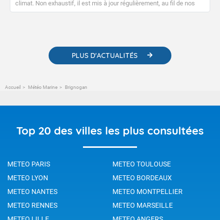
climat. Non exhaustif, il est mis à jour régulièrement, au fil de nos
publications. Vous y trouverez également des liens utiles vers nos
contenus pédagogiques concernant les phénomènes
météorologiques et des informations scientifiques sur le
changement climatique.
PLUS D'ACTUALITÉS
Accueil
Météo Marine
Brignogan
Top 20 des villes les plus consultées
METEO PARIS
METEO TOULOUSE
METEO LYON
METEO BORDEAUX
METEO NANTES
METEO MONTPELLIER
METEO RENNES
METEO MARSEILLE
METEO LILLE
METEO ANGERS