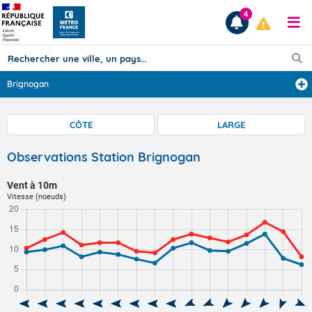
4
Brignogan
Prévisions
CÔTE
LARGE
TOUS LES RÉSULTATS
Observations Station Brignogan
Vent à 10m
Articles
Vitesse (noeuds)