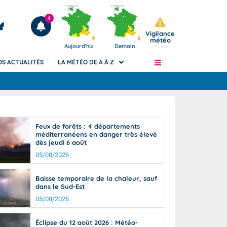
4
Vigilance
météo
Aujourd'hui
Demain
OS ACTUALITÉS
LA MÉTÉO DE A À Z
Articles
ngers
Feux de forêts : 4 départements
Phénomènes dangereux de J+2 à J+7
méditerranéens en danger très élevé
civile
dès jeudi 6 août
Avertissement pluies intenses à l'échelle
des communes (Apic)
05/08/2026
és
Bulletins Marine
Baisse temporaire de la chaleur, sauf
ateur de
Bulletins d'estimation du risque
dans le Sud-Est
d'avalanche
05/08/2026
-pompier
Météo des forêts
Vigicrues
Éclipse du 12 août 2026 : Météo-