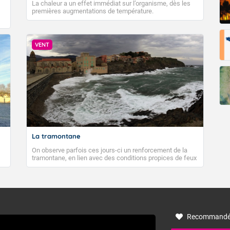
La chaleur a un effet immédiat sur l’organisme, dès les
premières augmentations de température.
VENT
La tramontane
On observe parfois ces jours-ci un renforcement de la
tramontane, en lien avec des conditions propices de feux
de forêt. Mais qu'est-ce que la tramontane ? Quelles sont
ses caractéristiques ? La tramontane est un vent
turbulent soufflant de secteur nord-ouest à nord, ou ouest
à nord-ouest, dans un secteur qui part du Roussillon à la
vallée de l’Aude et à l’ouest de l’Hérault. L’étymologie de
ce vent vient du latin trasmontanus, signifiant au-delà des
monts, en allusion aux régions montagneuses d’où
Recommandé
provient ce vent.