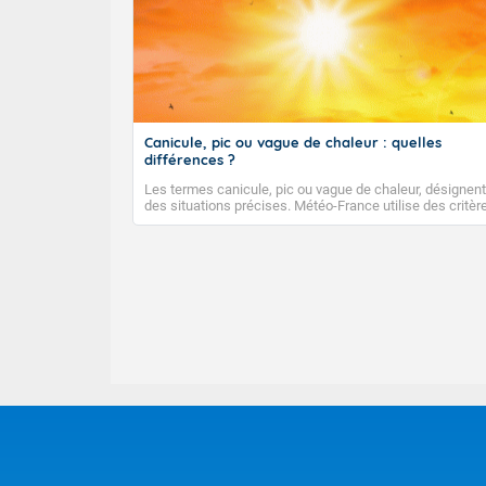
Canicule, pic ou vague de chaleur : quelles
différences ?
Les termes canicule, pic ou vague de chaleur, désignent
des situations précises. Météo-France utilise des critèr
climatologiques pour évaluer et qualifier les épisodes d
chaleur qui peuvent avoir des impacts sanitaires et soci
économiques importants.