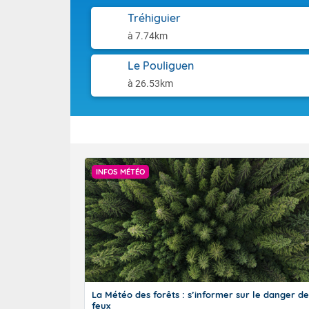
Tréhiguier
à 7.74km
Le Pouliguen
à 26.53km
INFOS MÉTÉO
La Météo des forêts : s’informer sur le danger de
feux