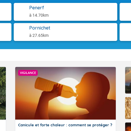
Penerf
à 14.70km
Pornichet
à 27.65km
VIGILANCE ROUGE
VIGILANCE
Accéder au site de Météo-France
Canicule et forte chaleur : comment se protéger ?