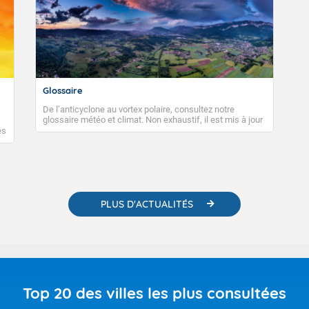
Glossaire
De l’anticyclone au vortex polaire, consultez notre
glossaire météo et climat. Non exhaustif, il est mis à jour
régulièrement, au fil de nos publications. Vous y trouverez
es
également des liens utiles vers nos contenus
e
pédagogiques concernant les phénomènes
o-
météorologiques et des informations scientifiques sur le
changement climatique.
PLUS D'ACTUALITÉS
Top 20 des villes les plus consultées