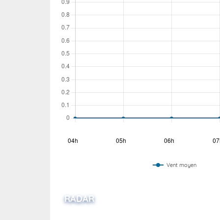
Wallis e
Grand fr
Vent moyen
RADAR