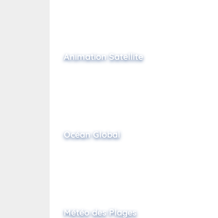
Animation Satellite
Océan Global
Météo des Plages