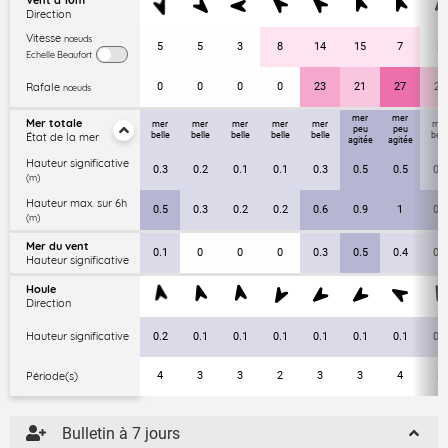
Vent à 10m
Direction
Vitesse
nœuds
5
5
3
8
14
15
7
3
Echelle Beaufort
Rafale
0
0
0
0
23
21
27
21
nœuds
mer
mer
Mer totale
mer
mer
mer
mer
mer
mer
peu
peu
État de la mer
belle
belle
belle
belle
belle
bell
agitée
agitée
Hauteur significative
0.3
0.2
0.1
0.1
0.3
0.5
0.5
0.4
(m)
Hauteur max. sur 6h
0.5
0.3
0.2
0.2
0.6
0.9
1
0.7
(m)
Mer du vent
0.1
0
0
0
0.3
0.5
0.4
0.1
Hauteur significative
Houle
Direction
Hauteur significative
0.2
0.1
0.1
0.1
0.1
0.1
0.1
0.3
Période(s)
4
3
3
2
3
3
4
3
Bulletin à 7 jours