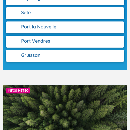
Sète
Port la Nouvelle
VIGILANCE ROUGE
Port Vendres
Gruissan
Accéder au site de Météo-France
INFOS MÉTÉO