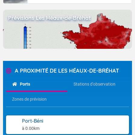
Prévisions Les Héaux-de-Bréhat
A PROXIMITÉ DE LES HÉAUX-DE-BRÉHAT
Ports
Stations d'observation
Zones de prévision
Port-Béni
à 0.00km