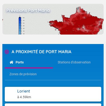
Prévisions Port Maria
A PROXIMITÉ DE PORT MARIA
Ports
Stations d'observation
Zones de prévision
Lorient
à 4.59km