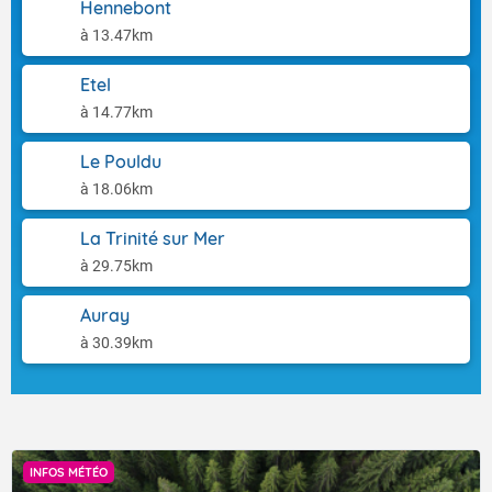
Hennebont
à 13.47km
Etel
à 14.77km
Le Pouldu
à 18.06km
La Trinité sur Mer
à 29.75km
Auray
à 30.39km
INFOS MÉTÉO