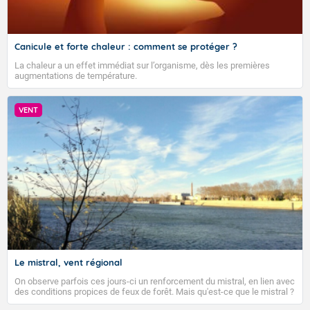
Canicule et forte chaleur : comment se protéger ?
La chaleur a un effet immédiat sur l’organisme, dès les premières
augmentations de température.
VENT
VIGILANCE ROUGE
Accéder au site de Météo-France
Le mistral, vent régional
On observe parfois ces jours-ci un renforcement du mistral, en lien avec
des conditions propices de feux de forêt. Mais qu'est-ce que le mistral ?
Quelles sont ses caractéristiques ? Le mistral est un vent régional,