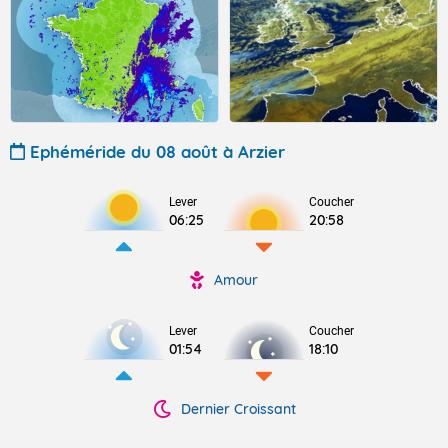
Ephéméride du 08 août à Arzier
Lever
Coucher
06:25
20:58
Amour
Lever
Coucher
01:54
18:10
Dernier Croissant