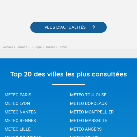
contenus pédagogiques concernant les phénomènes
météorologiques et des informations scientifiques sur le
changement climatique.
PLUS D'ACTUALITÉS
Accueil
Monde
Europe
Suisse
Arzier
Top 20 des villes les plus consultées
METEO PARIS
METEO TOULOUSE
METEO LYON
METEO BORDEAUX
METEO NANTES
METEO MONTPELLIER
METEO RENNES
METEO MARSEILLE
METEO LILLE
METEO ANGERS