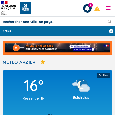
4
Arzier
Prévisions
TOUS LES RÉSULTATS
METEO ARZIER
Articles
Plus
16°
Eclaircies
Ressentie:
16°