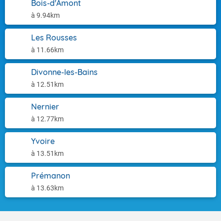
Bois-d'Amont
à 9.94km
Les Rousses
à 11.66km
Divonne-les-Bains
à 12.51km
Nernier
à 12.77km
Yvoire
à 13.51km
Prémanon
à 13.63km