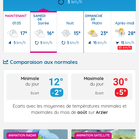
5
km/h
MAINTENANT
SAMEDI
DIMANCHE
08
09
01:05
Soirée
Nuit
Matin
Après-midi
17°
16°
15°
23°
28°
5
km/h
5
km/h
5
km/h
15
km/h
15
km/h
65 km/h
Comparaison aux normales
Minimale
Maximale
12°
30°
du jour
du jour
2°
5°
Ecart
Ecart
Écarts avec les moyennes de températures minimales et
maximales du mois de
août
sur
Arzier
ANIMATION RADAR
ANIMATION SATELLITE