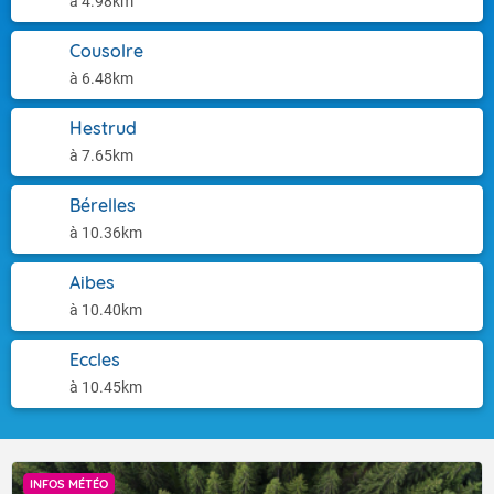
à 4.98km
Cousolre
à 6.48km
Hestrud
à 7.65km
Bérelles
à 10.36km
Aibes
à 10.40km
Eccles
à 10.45km
INFOS MÉTÉO