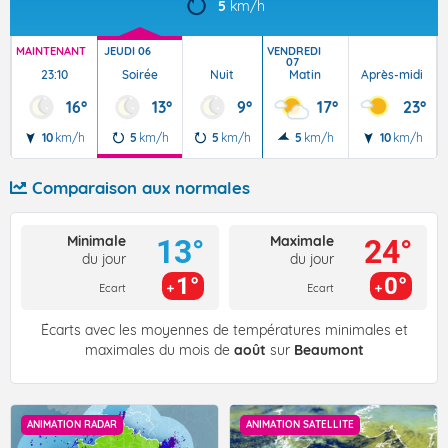
5
km/h
MAINTENANT
JEUDI 06
VENDREDI
07
23:10
Soirée
Nuit
Matin
Après-midi
16°
13°
9°
17°
23°
10
km/h
5
km/h
5
km/h
5
km/h
10
km/h
Comparaison aux normales
Minimale
Maximale
13°
24°
du jour
du jour
1°
0°
Ecart
Ecart
Écarts avec les moyennes de températures minimales et
maximales du mois de
août
sur
Beaumont
ANIMATION RADAR
ANIMATION SATELLITE