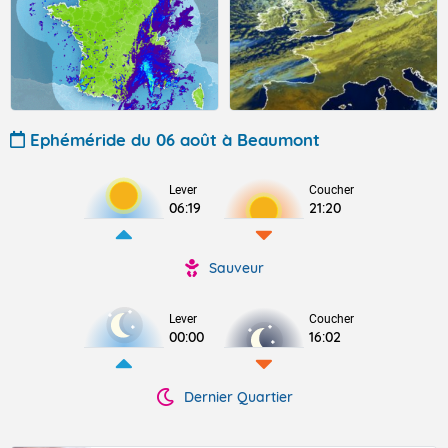
Ephéméride du 06 août à Beaumont
Lever
Coucher
06:19
21:20
Sauveur
Lever
Coucher
00:00
16:02
Dernier Quartier