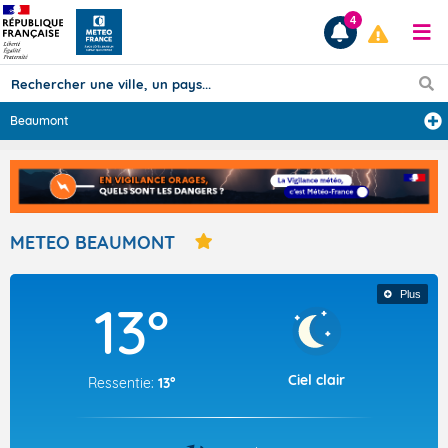
4
Beaumont
Prévisions
TOUS LES RÉSULTATS
METEO BEAUMONT
Articles
Plus
13°
Ciel clair
Ressentie:
13°