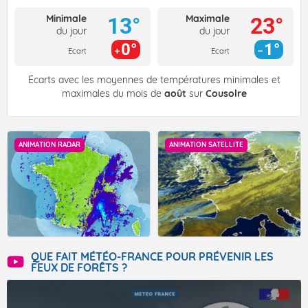
Minimale
Maximale
13°
23°
du jour
du jour
0°
1°
Ecart
Ecart
Écarts avec les moyennes de températures minimales et
maximales du mois de
août
sur
Cousolre
ANIMATION RADAR
ANIMATION SATELLITE
QUE FAIT MÉTÉO-FRANCE POUR PRÉVENIR LES
FEUX DE FORÊTS ?