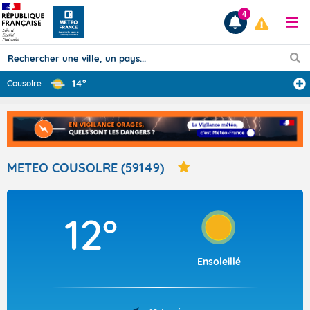
4
14°
Cousolre
Prévisions
TOUS LES RÉSULTATS
METEO COUSOLRE (59149)
Articles
12°
Ensoleillé