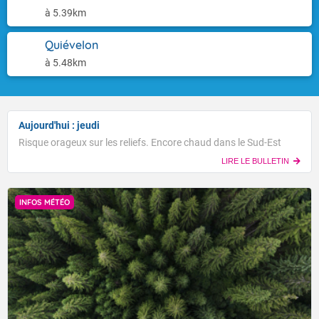
à 5.39km
Quiévelon
à 5.48km
Aujourd'hui : jeudi
Risque orageux sur les reliefs. Encore chaud dans le Sud-Est
LIRE LE BULLETIN
INFOS MÉTÉO