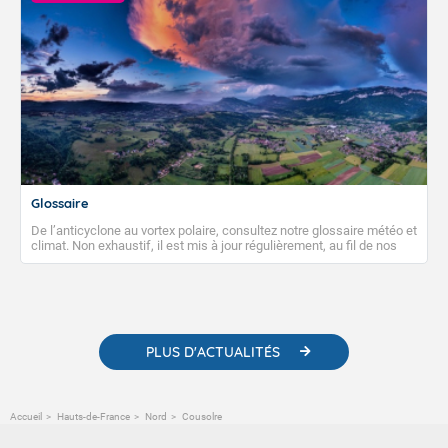
Glossaire
De l’anticyclone au vortex polaire, consultez notre glossaire météo et
climat. Non exhaustif, il est mis à jour régulièrement, au fil de nos
publications. Vous y trouverez également des liens utiles vers nos
contenus pédagogiques concernant les phénomènes
météorologiques et des informations scientifiques sur le
changement climatique.
PLUS D'ACTUALITÉS
Accueil
Hauts-de-France
Nord
Cousolre