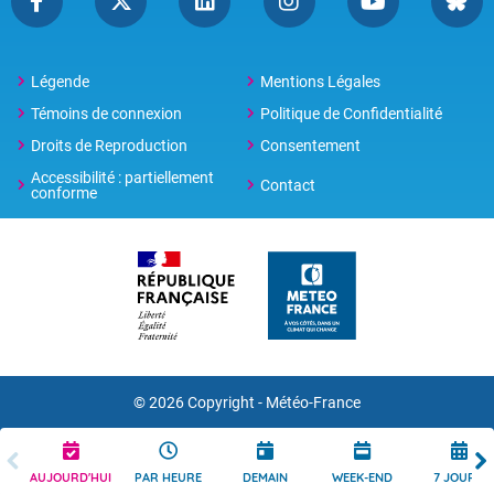
Légende
Mentions Légales
Témoins de connexion
Politique de Confidentialité
Droits de Reproduction
Consentement
Accessibilité : partiellement
Contact
conforme
© 2026 Copyright -
Météo-France
AUJOURD'HUI
PAR HEURE
DEMAIN
WEEK-END
7 JOURS