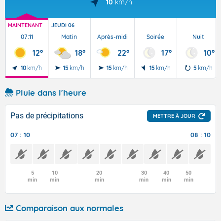
10
km/h
MAINTENANT
JEUDI 06
07:11
Matin
Après-midi
Soirée
Nuit
12°
18°
22°
17°
10°
10
km/h
15
km/h
15
km/h
15
km/h
5
km/h
Pluie dans l'heure
Pas de précipitations
METTRE À JOUR
07 : 10
08 : 10
5
10
20
30
40
50
min
min
min
min
min
min
Comparaison aux normales