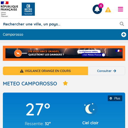
4
Camporosso
Prévisions
TOUS LES RÉSULTATS
VIGILANCE ORANGE EN COURS
Consulter
Articles
METEO CAMPOROSSO
Plus
27°
Ciel clair
Ressentie:
32°