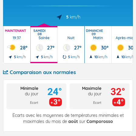
5
km/h
MAINTENANT
SAMEDI
DIMANCHE
08
09
19:37
Soirée
Nuit
Matin
Après-midi
28°
27°
27°
30°
30°
5
km/h
5
km/h
5
km/h
10
km/h
10
km/h
Comparaison aux normales
Minimale
Maximale
24°
32°
du jour
du jour
3°
4°
Ecart
Ecart
Écarts avec les moyennes de températures minimales et
maximales du mois de
août
sur
Camporosso