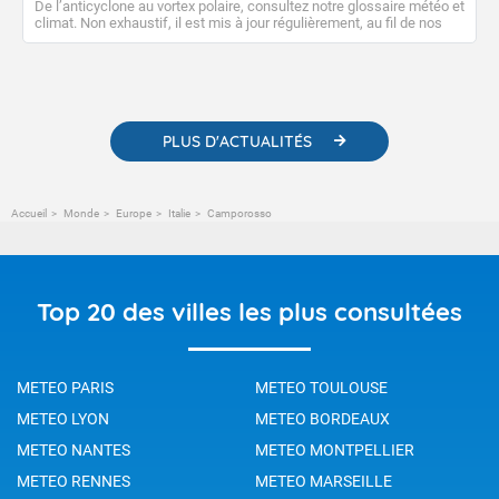
De l’anticyclone au vortex polaire, consultez notre glossaire météo et
climat. Non exhaustif, il est mis à jour régulièrement, au fil de nos
publications. Vous y trouverez également des liens utiles vers nos
contenus pédagogiques concernant les phénomènes
météorologiques et des informations scientifiques sur le
changement climatique.
PLUS D'ACTUALITÉS
Accueil
Monde
Europe
Italie
Camporosso
Top 20 des villes les plus consultées
METEO PARIS
METEO TOULOUSE
METEO LYON
METEO BORDEAUX
METEO NANTES
METEO MONTPELLIER
METEO RENNES
METEO MARSEILLE