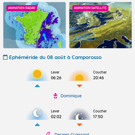
ANIMATION RADAR
ANIMATION SATELLITE
Ephéméride du 08 août à Camporosso
Lever
Coucher
06:26
20:46
Dominique
Lever
Coucher
02:02
17:50
Dernier Croissant