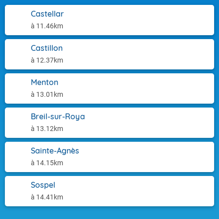
Castellar
à 11.46km
Castillon
à 12.37km
Menton
à 13.01km
Breil-sur-Roya
à 13.12km
Sainte-Agnès
à 14.15km
Sospel
à 14.41km