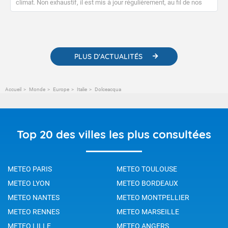
climat. Non exhaustif, il est mis à jour régulièrement, au fil de nos
publications. Vous y trouverez également des liens utiles vers nos
contenus pédagogiques concernant les phénomènes
météorologiques et des informations scientifiques sur le
changement climatique.
PLUS D'ACTUALITÉS
Accueil
Monde
Europe
Italie
Dolceacqua
Top 20 des villes les plus consultées
METEO PARIS
METEO TOULOUSE
METEO LYON
METEO BORDEAUX
METEO NANTES
METEO MONTPELLIER
METEO RENNES
METEO MARSEILLE
METEO LILLE
METEO ANGERS