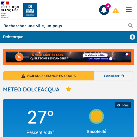
4
Dolceacqua
Prévisions
TOUS LES RÉSULTATS
VIGILANCE ORANGE EN COURS
Consulter
Articles
METEO DOLCEACQUA
Plus
27°
Ensoleillé
Ressentie:
38°