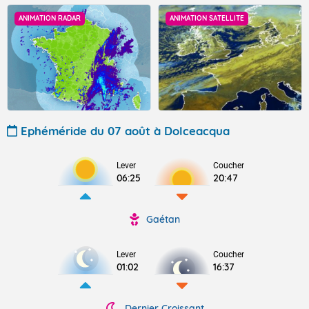
ANIMATION RADAR
ANIMATION SATELLITE
Ephéméride du 07 août à Dolceacqua
Lever
Coucher
06:25
20:47
Gaétan
Lever
Coucher
01:02
16:37
Dernier Croissant