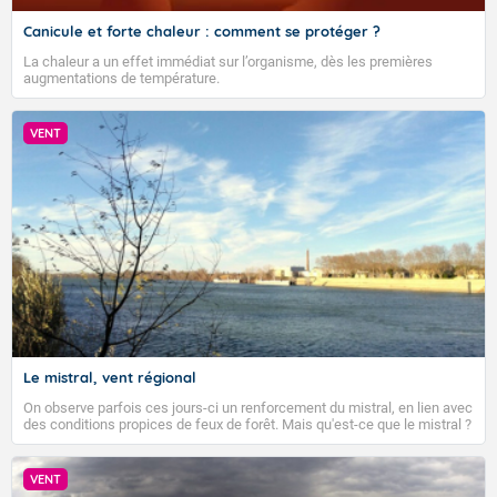
Canicule et forte chaleur : comment se protéger ?
La chaleur a un effet immédiat sur l’organisme, dès les premières
augmentations de température.
VENT
Le mistral, vent régional
On observe parfois ces jours-ci un renforcement du mistral, en lien avec
des conditions propices de feux de forêt. Mais qu'est-ce que le mistral ?
Quelles sont ses caractéristiques ? Le mistral est un vent régional,
turbulent et généralement sec, pouvant souffler à une vitesse moyenne
VIGILANCE ROUGE
de 50 km/h et atteindre 80 à 100 km/h en rafales, parfois davantage. Il
VENT
parcourt la basse vallée du Rhône et la Provence et envahit le littoral