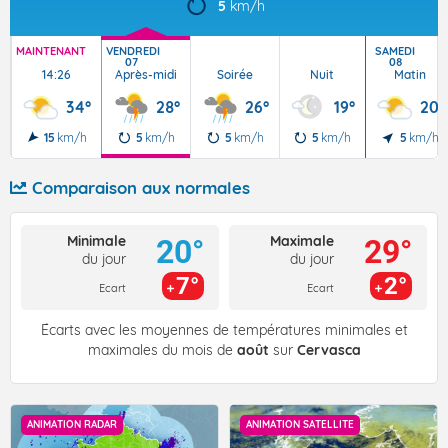
5
km/h
MAINTENANT
VENDREDI
SAMEDI
07
08
14:26
Après-midi
Soirée
Nuit
Matin
34°
28°
26°
19°
20°
15
km/h
5
km/h
5
km/h
5
km/h
5
km/h
Comparaison aux normales
Minimale
Maximale
20°
29°
du jour
du jour
7°
2°
Ecart
Ecart
Écarts avec les moyennes de températures minimales et
maximales du mois de
août
sur
Cervasca
ANIMATION RADAR
ANIMATION SATELLITE