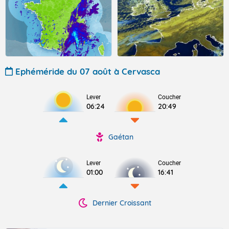
Ephéméride du 07 août à Cervasca
Lever
Coucher
06:24
20:49
Gaétan
Lever
Coucher
01:00
16:41
Dernier Croissant