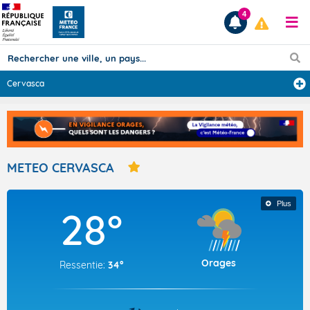
4
Cervasca
Prévisions
TOUS LES RÉSULTATS
METEO CERVASCA
Articles
Plus
28°
Orages
Ressentie:
34°