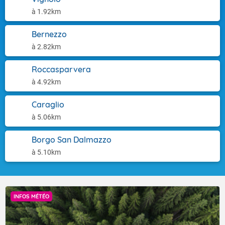
à 1.92km
Bernezzo
à 2.82km
Roccasparvera
à 4.92km
Caraglio
à 5.06km
Borgo San Dalmazzo
à 5.10km
INFOS MÉTÉO