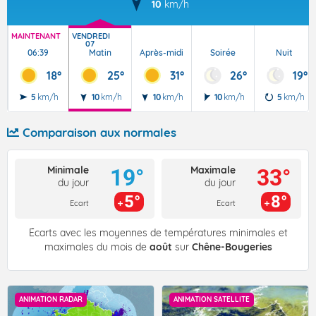
10
km/h
MAINTENANT
VENDREDI
07
06:39
Matin
Après-midi
Soirée
Nuit
18°
25°
31°
26°
19°
5
km/h
10
km/h
10
km/h
10
km/h
5
km/h
Comparaison aux normales
Minimale
Maximale
19°
33°
du jour
du jour
5°
8°
Ecart
Ecart
Écarts avec les moyennes de températures minimales et
maximales du mois de
août
sur
Chêne-Bougeries
ANIMATION RADAR
ANIMATION SATELLITE