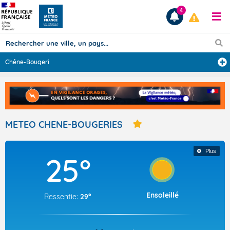
4
Chêne-Bougeries
...
Prévisions
TOUS LES RÉSULTATS
METEO CHENE-BOUGERIES
Articles
Plus
25°
Ensoleillé
Ressentie:
29°