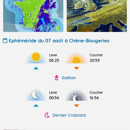
Ephéméride du 07 août à Chêne-Bougeries
Lever
Coucher
06:25
20:59
Gaétan
Lever
Coucher
00:56
16:56
Dernier Croissant