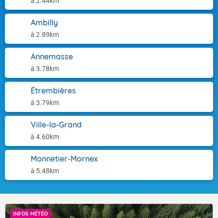
à 2.44km
Ambilly
à 2.89km
Annemasse
à 3.78km
Étrembières
à 3.79km
Ville-la-Grand
à 4.60km
Monnetier-Mornex
à 5.48km
INFOS MÉTÉO