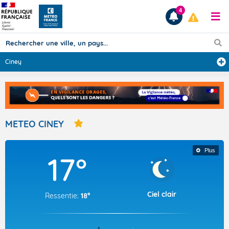
4
Ciney
Prévisions
TOUS LES RÉSULTATS
METEO CINEY
Articles
Plus
17°
Ciel clair
Ressentie:
18°