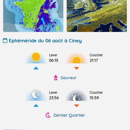
Ephéméride du 06 août à Ciney
Lever
Coucher
06:15
21:17
Sauveur
Lever
Coucher
23:56
15:59
Dernier Quartier