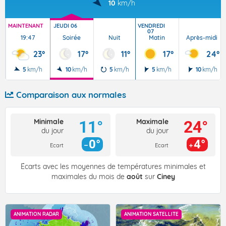
10
km/h
MAINTENANT
JEUDI 06
VENDREDI
07
19:47
Soirée
Nuit
Matin
Après-midi
23°
17°
11°
17°
24°
5
km/h
10
km/h
5
km/h
5
km/h
10
km/h
Comparaison aux normales
Minimale
Maximale
11°
24°
du jour
du jour
0°
4°
Ecart
Ecart
Écarts avec les moyennes de températures minimales et
maximales du mois de
août
sur
Ciney
ANIMATION RADAR
ANIMATION SATELLITE