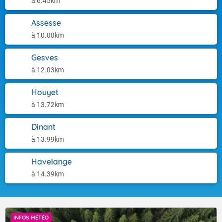
à 6.45km
Assesse
à 10.00km
Gesves
à 12.03km
Houyet
à 13.72km
Dinant
à 13.99km
Havelange
à 14.39km
INFOS MÉTÉO