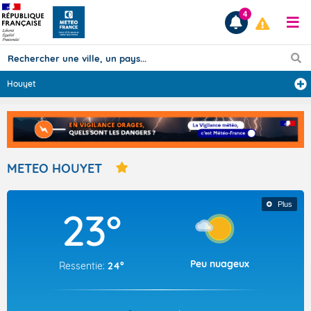
4
Houyet
Prévisions
TOUS LES RÉSULTATS
METEO HOUYET
Articles
Plus
23°
Peu nuageux
Ressentie:
24°