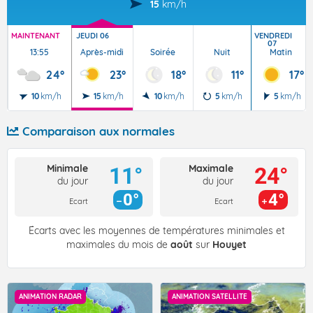
15
km/h
MAINTENANT
JEUDI 06
VENDREDI
07
13:55
Après-midi
Soirée
Nuit
Matin
24°
23°
18°
11°
17°
10
km/h
15
km/h
10
km/h
5
km/h
5
km/h
Comparaison aux normales
Minimale
Maximale
11°
24°
du jour
du jour
0°
4°
Ecart
Ecart
Écarts avec les moyennes de températures minimales et
maximales du mois de
août
sur
Houyet
ANIMATION RADAR
ANIMATION SATELLITE