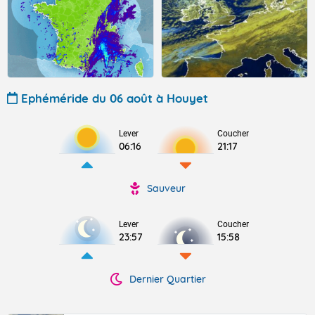
Ephéméride du 06 août à Houyet
Lever
Coucher
06:16
21:17
Sauveur
Lever
Coucher
23:57
15:58
Dernier Quartier