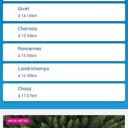
Givet
à 14.16km
Charnois
à 15.54km
Rancennes
à 15.59km
Landrichamps
à 16.59km
Chooz
à 17.07km
INFOS MÉTÉO