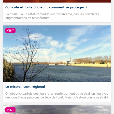
Canicule et forte chaleur : comment se protéger ?
La chaleur a un effet immédiat sur l’organisme, dès les premières
augmentations de température.
VENT
Le mistral, vent régional
On observe parfois ces jours-ci un renforcement du mistral, en lien avec
des conditions propices de feux de forêt. Mais qu'est-ce que le mistral ?
Quelles sont ses caractéristiques ? Le mistral est un vent régional,
turbulent et généralement sec, pouvant souffler à une vitesse moyenne
VIGILANCE ROUGE
de 50 km/h et atteindre 80 à 100 km/h en rafales, parfois davantage. Il
VENT
parcourt la basse vallée du Rhône et la Provence et envahit le littoral