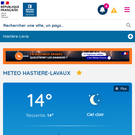
4
Hastière-Lavaux
...
Prévisions
TOUS LES RÉSULTATS
METEO HASTIERE-LAVAUX
Articles
Plus
14°
Ciel clair
Ressentie:
14°