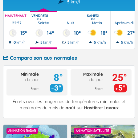
5
km/h
MAINTENANT
VENDREDI
SAMEDI
07
08
22:57
Soirée
Nuit
Matin
Après-midi
15°
14°
10°
18°
27°
0
km/h
5
km/h
5
km/h
5
km/h
5
km/h
Comparaison aux normales
Minimale
Maximale
8°
25°
du jour
du jour
3°
5°
Ecart
Ecart
Écarts avec les moyennes de températures minimales et
maximales du mois de
août
sur
Hastière-Lavaux
ANIMATION RADAR
ANIMATION SATELLITE