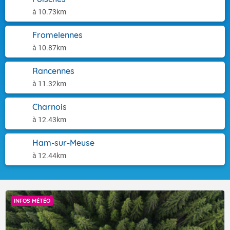
à 10.73km
Fromelennes
à 10.87km
Rancennes
à 11.32km
Charnois
à 12.43km
Ham-sur-Meuse
à 12.44km
INFOS MÉTÉO