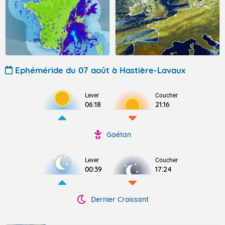
Ephéméride du 07 août à Hastière-Lavaux
Lever
Coucher
06:18
21:16
Gaétan
Lever
Coucher
00:39
17:24
Dernier Croissant