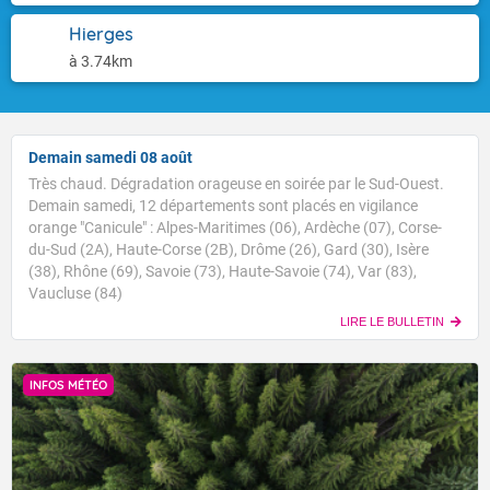
Hierges
à 3.74km
Demain samedi 08 août
Très chaud. Dégradation orageuse en soirée par le Sud-Ouest.
Demain samedi, 12 départements sont placés en vigilance
orange "Canicule" : Alpes-Maritimes (06), Ardèche (07), Corse-
du-Sud (2A), Haute-Corse (2B), Drôme (26), Gard (30), Isère
(38), Rhône (69), Savoie (73), Haute-Savoie (74), Var (83),
Vaucluse (84)
LIRE LE BULLETIN
INFOS MÉTÉO