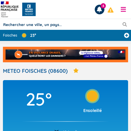
4
23°
Foisches
Prévisions
TOUS LES RÉSULTATS
METEO FOISCHES (08600)
Articles
25°
Ensoleillé