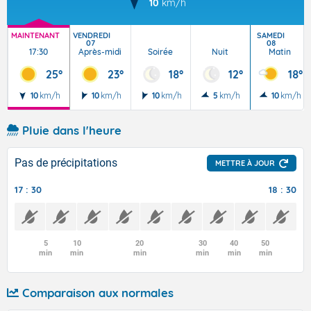
10
km/h
MAINTENANT
VENDREDI
SAMEDI
07
08
17:30
Après-midi
Soirée
Nuit
Matin
25°
23°
18°
12°
18°
10
km/h
10
km/h
10
km/h
5
km/h
10
km/h
Pluie dans l'heure
Pas de précipitations
METTRE À JOUR
17 : 30
18 : 30
5
10
20
30
40
50
min
min
min
min
min
min
Comparaison aux normales