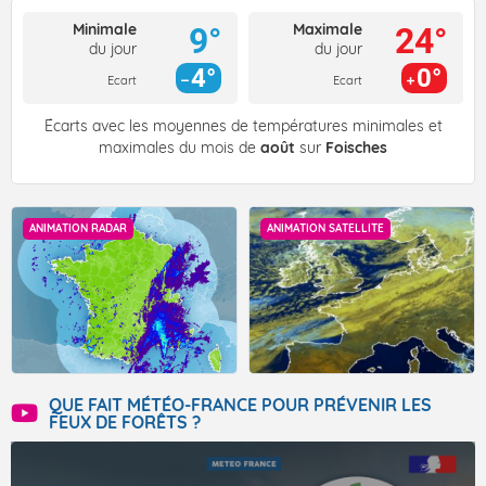
Minimale
Maximale
9°
24°
du jour
du jour
4°
0°
Ecart
Ecart
Écarts avec les moyennes de températures minimales et
maximales du mois de
août
sur
Foisches
ANIMATION RADAR
ANIMATION SATELLITE
QUE FAIT MÉTÉO-FRANCE POUR PRÉVENIR LES
FEUX DE FORÊTS ?