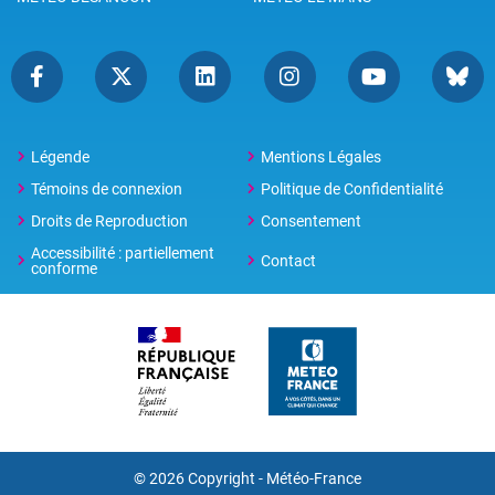
Légende
Mentions Légales
Témoins de connexion
Politique de Confidentialité
Droits de Reproduction
Consentement
Accessibilité : partiellement
Contact
conforme
© 2026 Copyright -
Météo-France