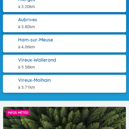
à 3.20km
Aubrives
à 3.80km
Ham-sur-Meuse
à 4.06km
Vireux-Wallerand
à 5.58km
Vireux-Molhain
à 5.71km
INFOS MÉTÉO