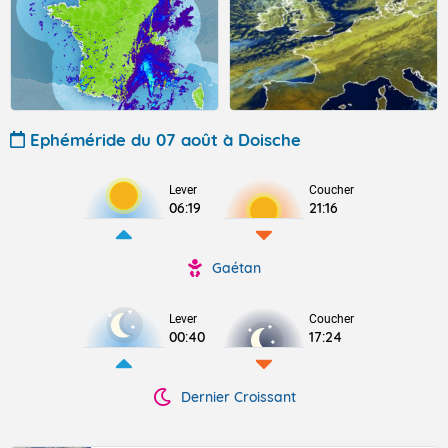
Ephéméride du 07 août à Doische
Lever
Coucher
06:19
21:16
Gaétan
Lever
Coucher
00:40
17:24
Dernier Croissant