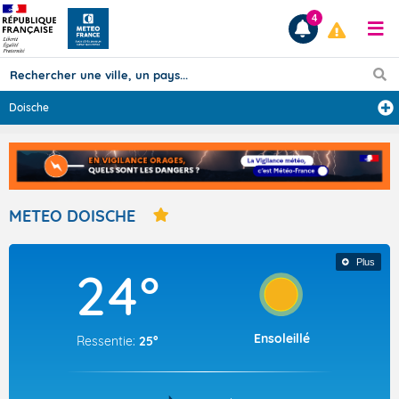
4
Doische
Prévisions
TOUS LES RÉSULTATS
METEO DOISCHE
Articles
Plus
24°
Ensoleillé
Ressentie:
25°