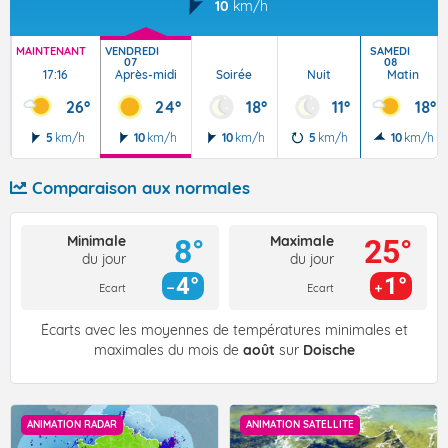
10
km/h
MAINTENANT
VENDREDI
SAMEDI
07
08
17:16
Après-midi
Soirée
Nuit
Matin
26°
24°
18°
11°
18°
5
km/h
10
km/h
10
km/h
5
km/h
10
km/h
Comparaison aux normales
Minimale
Maximale
8°
25°
du jour
du jour
4°
1°
Ecart
Ecart
Écarts avec les moyennes de températures minimales et
maximales du mois de
août
sur
Doische
ANIMATION RADAR
ANIMATION SATELLITE