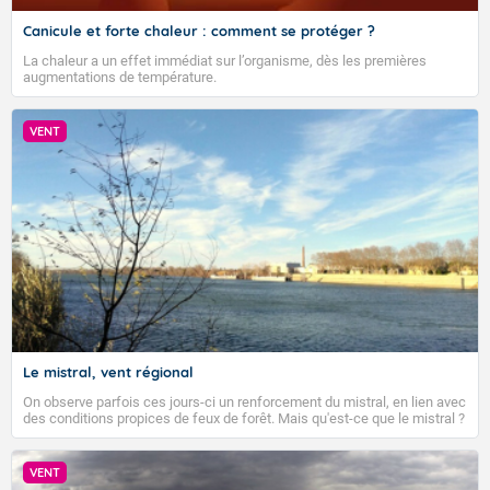
Canicule et forte chaleur : comment se protéger ?
La chaleur a un effet immédiat sur l’organisme, dès les premières
augmentations de température.
VENT
Le mistral, vent régional
On observe parfois ces jours-ci un renforcement du mistral, en lien avec
des conditions propices de feux de forêt. Mais qu'est-ce que le mistral ?
Quelles sont ses caractéristiques ? Le mistral est un vent régional,
turbulent et généralement sec, pouvant souffler à une vitesse moyenne
VIGILANCE ROUGE
de 50 km/h et atteindre 80 à 100 km/h en rafales, parfois davantage. Il
VENT
parcourt la basse vallée du Rhône et la Provence et envahit le littoral