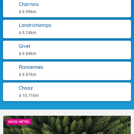
Charnois
à 9.09km
Landrichamps
à 9.24km
Givet
à 9.84km
Rancennes
à 9.87km
Chooz
à 10.71km
INFOS MÉTÉO