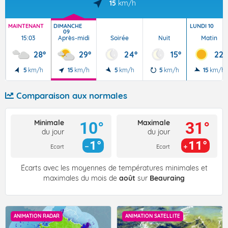
15
km/h
MAINTENANT
DIMANCHE
LUNDI 10
09
15:03
Après-midi
Soirée
Nuit
Matin
28°
29°
24°
15°
22°
5
km/h
15
km/h
5
km/h
5
km/h
15
km/h
Comparaison aux normales
Minimale
Maximale
10°
31°
du jour
du jour
1°
11°
Ecart
Ecart
Écarts avec les moyennes de températures minimales et
maximales du mois de
août
sur
Beauraing
ANIMATION RADAR
ANIMATION SATELLITE