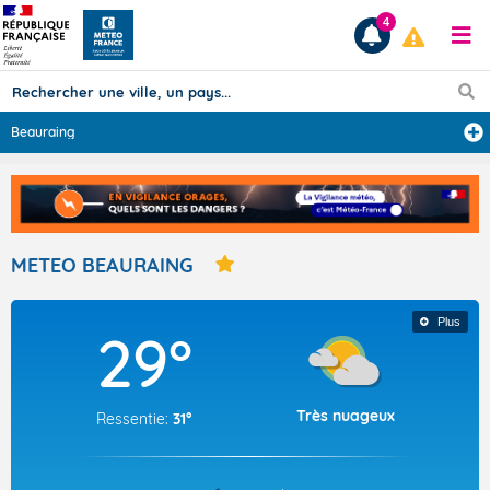
4
Beauraing
Prévisions
TOUS LES RÉSULTATS
METEO BEAURAING
Articles
Plus
29°
Très nuageux
Ressentie:
31°