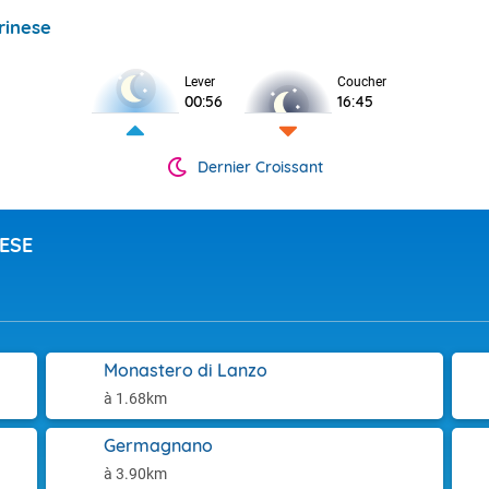
rinese
Lever
Coucher
00:56
16:45
Dernier Croissant
ESE
Monastero di Lanzo
à 1.68km
Germagnano
à 3.90km