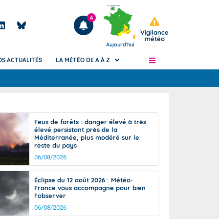
4
Vigilance
météo
Aujourd'hui
OS ACTUALITÉS
LA MÉTÉO DE A À Z
Articles
ngers
Feux de forêts : danger élevé à très
Phénomènes dangereux de J+2 à J+7
élevé persistant près de la
civile
Méditerranée, plus modéré sur le
Avertissement pluies intenses à l'échelle
reste du pays
des communes (Apic)
és
06/08/2026
Bulletins Marine
ateur de
Bulletins d'estimation du risque
Éclipse du 12 août 2026 : Météo-
d'avalanche
France vous accompagne pour bien
-pompier
l'observer
Météo des forêts
06/08/2026
Vigicrues