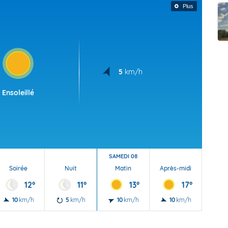
t Futuna
oid
Plus
5
km/h
Ensoleillé
SAMEDI 08
Soirée
Nuit
Matin
Après-midi
Soi
12°
11°
13°
17°
10
km/h
5
km/h
10
km/h
10
km/h
5