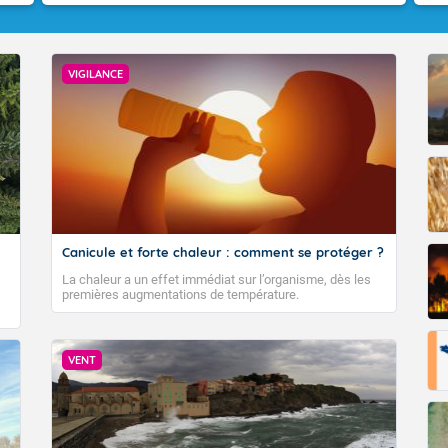
VIGILANCE
VIGILANCE ROUGE
Canicule et forte chaleur : comment se protéger ?
Accéder au site de Météo-France
La chaleur a un effet immédiat sur l’organisme, dès les
premières augmentations de température.
VENT