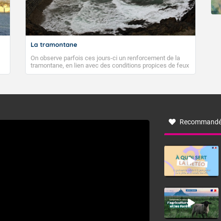
La tramontane
On observe parfois ces jours-ci un renforcement de la
tramontane, en lien avec des conditions propices de feux
de forêt. Mais qu'est-ce que la tramontane ? Quelles sont
ses caractéristiques ? La tramontane est un vent
turbulent soufflant de secteur nord-ouest à nord, ou ouest
à nord-ouest, dans un secteur qui part du Roussillon à la
vallée de l’Aude et à l’ouest de l’Hérault. L’étymologie de
ce vent vient du latin trasmontanus, signifiant au-delà des
monts, en allusion aux régions montagneuses d’où
Recommandé
provient ce vent.