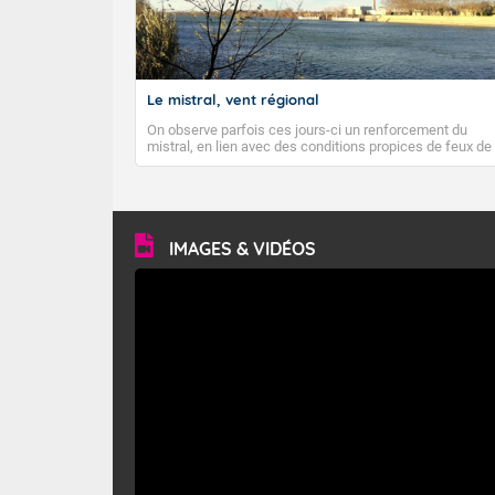
Le mistral, vent régional
On observe parfois ces jours-ci un renforcement du
mistral, en lien avec des conditions propices de feux de
forêt. Mais qu'est-ce que le mistral ? Quelles sont ses
caractéristiques ? Le mistral est un vent régional,
turbulent et généralement sec, pouvant souffler à une
vitesse moyenne de 50 km/h et atteindre 80 à 100 km/h
en rafales, parfois davantage. Il parcourt la basse vallée
du Rhône et la Provence et envahit le littoral
IMAGES & VIDÉOS
méditerranéen à partir de la Camargue.