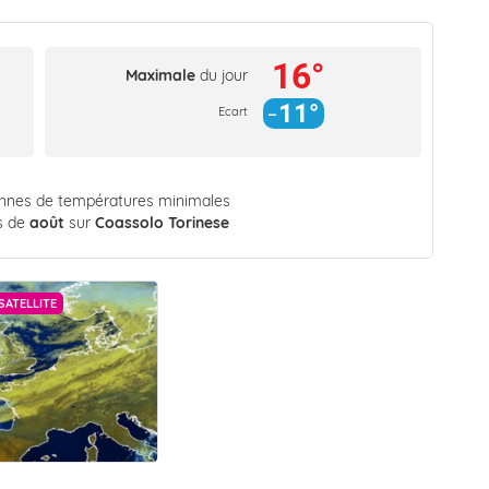
16°
Maximale
du jour
11°
Ecart
ennes de températures minimales
s de
août
sur
Coassolo Torinese
SATELLITE