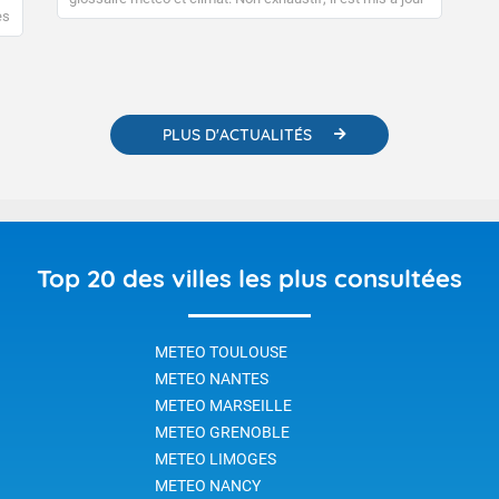
régulièrement, au fil de nos publications. Vous y trouverez
es
également des liens utiles vers nos contenus
e
pédagogiques concernant les phénomènes
o-
météorologiques et des informations scientifiques sur le
changement climatique.
PLUS D'ACTUALITÉS
Top 20 des villes les plus consultées
METEO TOULOUSE
METEO NANTES
METEO MARSEILLE
METEO GRENOBLE
METEO LIMOGES
METEO NANCY