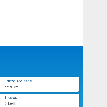
Lanzo Torinese
à 2.91km
Traves
à 4.04km