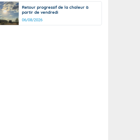
Retour progressif de la chaleur à
partir de vendredi
06/08/2026
rée
Nuit
13°
12°
km/h
5
km/h