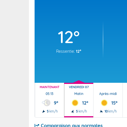
Wallis e
Grand fr
12°
Ressentie:
12°
MAINTENANT
VENDREDI 07
05:13
Matin
Après-midi
9°
12°
15°
5
km/h
5
km/h
10
km/h
Comparaison aux normales