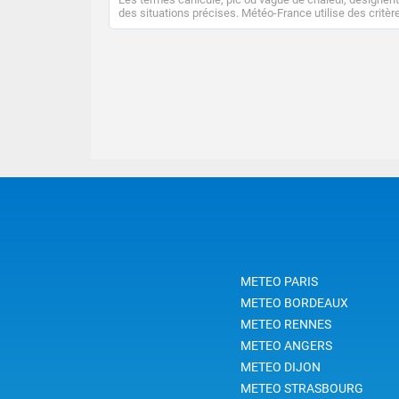
des situations précises. Météo-France utilise des critèr
climatologiques pour évaluer et qualifier les épisodes d
chaleur qui peuvent avoir des impacts sanitaires et soci
économiques importants.
METEO PARIS
METEO BORDEAUX
METEO RENNES
METEO ANGERS
METEO DIJON
METEO STRASBOURG