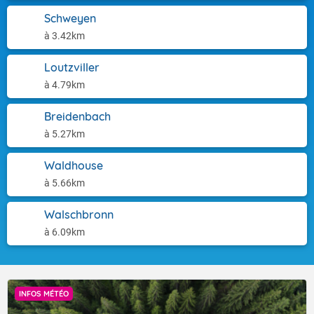
Schweyen
à 3.42km
Loutzviller
à 4.79km
Breidenbach
à 5.27km
Waldhouse
à 5.66km
Walschbronn
à 6.09km
INFOS MÉTÉO