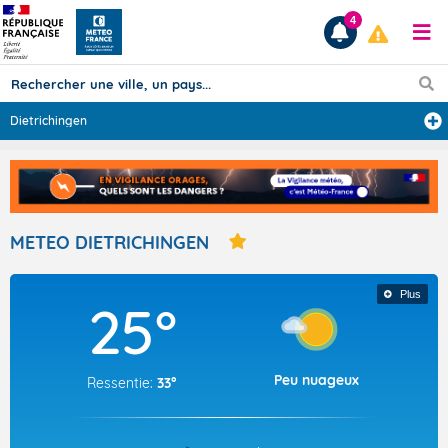
4
Dietrichingen
Prévisions
TOUS LES RÉSULTATS
METEO DIETRICHINGEN
Articles
Plus
25°
Peu nuageux
Ressentie:
33°