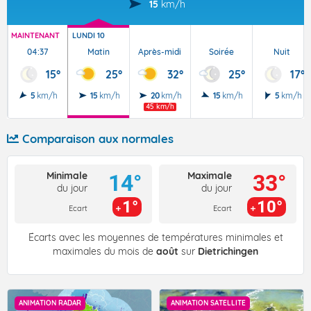
15
km/h
MAINTENANT
LUNDI 10
04:37
Matin
Après-midi
Soirée
Nuit
15°
25°
32°
25°
17°
5
km/h
15
km/h
20
km/h
15
km/h
5
km/h
45 km/h
Comparaison aux normales
Minimale
Maximale
14°
33°
du jour
du jour
1°
10°
Ecart
Ecart
Écarts avec les moyennes de températures minimales et
maximales du mois de
août
sur
Dietrichingen
ANIMATION RADAR
ANIMATION SATELLITE