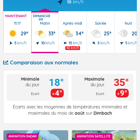
10
km/h
MAINTENANT
DIMANCHE
09
11:17
Matin
Après-midi
Soirée
Nuit
29°
33°
34°
25°
20°
5
km/h
10
km/h
15
km/h
5
km/h
5
km/h
40 km/h
Comparaison aux normales
Minimale
Maximale
18°
35°
du jour
du jour
4°
9°
Ecart
Ecart
Écarts avec les moyennes de températures minimales et
maximales du mois de
août
sur
Dimbach
ANIMATION RADAR
ANIMATION SATELLITE