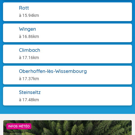
Rott
à 15.94km
Wingen
à 16.86km
Climbach
à 17.16km
Oberhoffen-lès-Wissembourg
à 17.37km
Steinseltz
à 17.48km
INFOS MÉTÉO