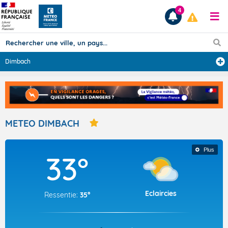
4
Dimbach
Prévisions
TOUS LES RÉSULTATS
METEO DIMBACH
Articles
Plus
33°
Eclaircies
Ressentie:
35°