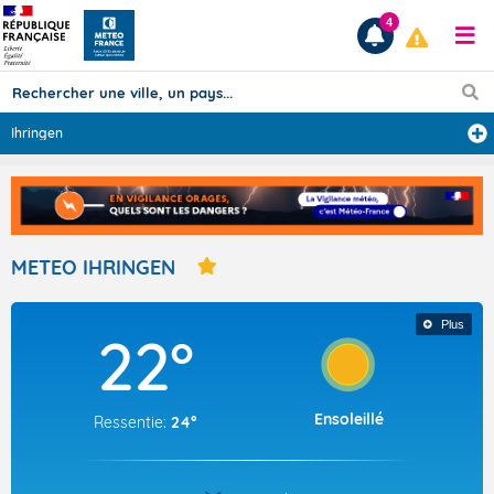
4
Ihringen
Prévisions
TOUS LES RÉSULTATS
METEO IHRINGEN
Articles
Plus
22°
Ensoleillé
Ressentie:
24°