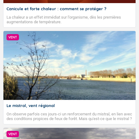
Canicule et forte chaleur : comment se protéger ?
La chaleur a un effet immédiat sur l’organisme, dès les premières
augmentations de température.
VENT
Le mistral, vent régional
On observe parfois ces jours-ci un renforcement du mistral, en lien avec
des conditions propices de feux de forêt. Mais qu'est-ce que le mistral ?
Quelles sont ses caractéristiques ? Le mistral est un vent régional,
turbulent et généralement sec, pouvant souffler à une vitesse moyenne
VIGILANCE ROUGE
de 50 km/h et atteindre 80 à 100 km/h en rafales, parfois davantage. Il
VENT
parcourt la basse vallée du Rhône et la Provence et envahit le littoral