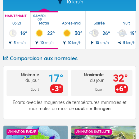
10
km/h
MAINTENANT
SAMEDI
08
06:21
Matin
Après-midi
Soirée
Nuit
16°
22°
30°
26°
19°
5
km/h
10
km/h
10
km/h
10
km/h
5
km/h
Comparaison aux normales
Minimale
Maximale
17°
32°
du jour
du jour
3°
6°
Ecart
Ecart
Écarts avec les moyennes de températures minimales et
maximales du mois de
août
sur
Ihringen
ANIMATION RADAR
ANIMATION SATELLITE