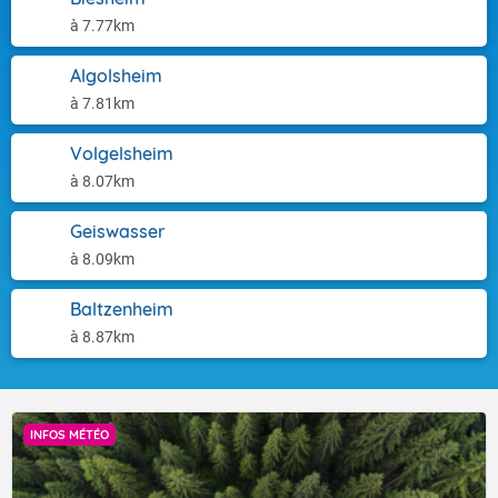
à 7.77km
Algolsheim
à 7.81km
Volgelsheim
à 8.07km
Geiswasser
à 8.09km
Baltzenheim
à 8.87km
INFOS MÉTÉO