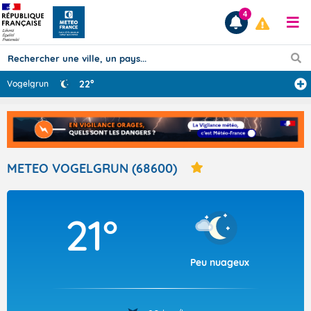
4
22°
Vogelgrun
Prévisions
TOUS LES RÉSULTATS
METEO VOGELGRUN (68600)
Articles
21°
Peu nuageux