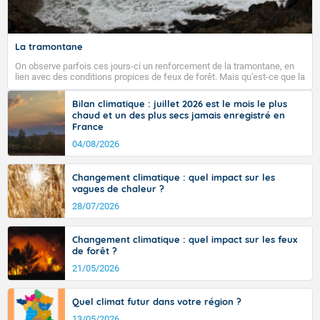
La tramontane
On observe parfois ces jours-ci un renforcement de la tramontane, en
lien avec des conditions propices de feux de forêt. Mais qu'est-ce que la
tramontane ? Quelles sont ses caractéristiques ? La tramontane est un
vent turbulent soufflant de secteur nord-ouest à nord, ou ouest à nord-
Bilan climatique : juillet 2026 est le mois le plus
ouest, dans un secteur qui part du Roussillon à la vallée de l’Aude et à
chaud et un des plus secs jamais enregistré en
l’ouest de l’Hérault. L’étymologie de ce vent vient du latin trasmontanus,
France
signifiant au-delà des monts, en allusion aux régions montagneuses
d’où provient ce vent.
04/08/2026
Changement climatique : quel impact sur les
vagues de chaleur ?
28/07/2026
Changement climatique : quel impact sur les feux
de forêt ?
21/05/2026
Quel climat futur dans votre région ?
13/05/2026