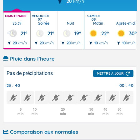
20
km/h
MAINTENANT
VENDREDI
SAMEDI
07
08
23:39
Soirée
Nuit
Matin
Après-midi
21°
21°
19°
22°
30°
20
km/h
20
km/h
20
km/h
10
km/h
10
km/h
Pluie dans l'heure
Pas de précipitations
METTRE À JOUR
23 : 40
00 : 40
5
10
20
30
40
50
min
min
min
min
min
min
Comparaison aux normales