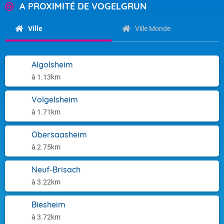
A PROXIMITÉ DE VOGELGRUN
Ville
Ville Monde
Algolsheim
à 1.13km
Volgelsheim
à 1.71km
Obersaasheim
à 2.75km
Neuf-Brisach
à 3.22km
Biesheim
à 3.72km