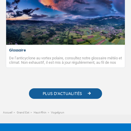
Glossaire
De l’anticyclone au vortex polaire, consultez notre glossaire météo et
climat. Non exhaustif, il est mis à jour régulièrement, au fil de nos
publications. Vous y trouverez également des liens utiles vers nos
contenus pédagogiques concernant les phénomènes
météorologiques et des informations scientifiques sur le
changement climatique.
PLUS D'ACTUALITÉS
Accueil
Grand Est
Haut-Rhin
Vogelgrun