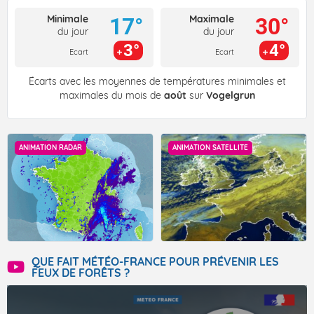
Minimale
Maximale
17°
30°
du jour
du jour
3°
4°
Ecart
Ecart
Écarts avec les moyennes de températures minimales et
maximales du mois de
août
sur
Vogelgrun
ANIMATION RADAR
ANIMATION SATELLITE
QUE FAIT MÉTÉO-FRANCE POUR PRÉVENIR LES
FEUX DE FORÊTS ?