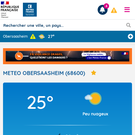
4
27°
Obersaasheim
Prévisions
TOUS LES RÉSULTATS
METEO OBERSAASHEIM (68600)
Articles
25°
Peu nuageux