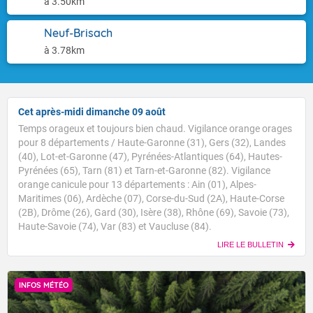
à 3.50km
Neuf-Brisach
à 3.78km
Cet après-midi dimanche 09 août
Temps orageux et toujours bien chaud. Vigilance orange orages
pour 8 départements / Haute-Garonne (31), Gers (32), Landes
(40), Lot-et-Garonne (47), Pyrénées-Atlantiques (64), Hautes-
Pyrénées (65), Tarn (81) et Tarn-et-Garonne (82). Vigilance
orange canicule pour 13 départements : Ain (01), Alpes-
Maritimes (06), Ardèche (07), Corse-du-Sud (2A), Haute-Corse
(2B), Drôme (26), Gard (30), Isère (38), Rhône (69), Savoie (73),
Haute-Savoie (74), Var (83) et Vaucluse (84).
LIRE LE BULLETIN
INFOS MÉTÉO