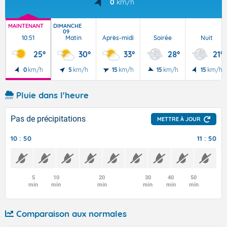
0
km/h
MAINTENANT
DIMANCHE
09
10:51
Matin
Après-midi
Soirée
Nuit
25°
30°
33°
28°
21°
0
km/h
5
km/h
15
km/h
15
km/h
15
km/h
Pluie dans l'heure
Pas de précipitations
METTRE À JOUR
10 : 50
11 : 50
5
10
20
30
40
50
min
min
min
min
min
min
Comparaison aux normales