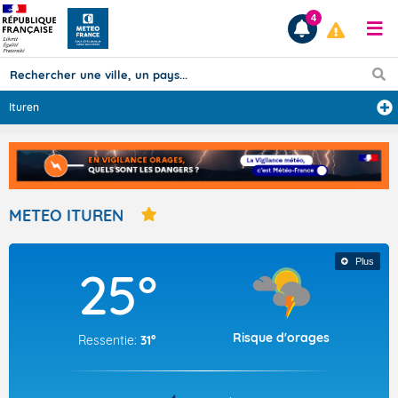
4
Ituren
Prévisions
TOUS LES RÉSULTATS
METEO ITUREN
Articles
Plus
25°
Risque d'orages
Ressentie:
31°