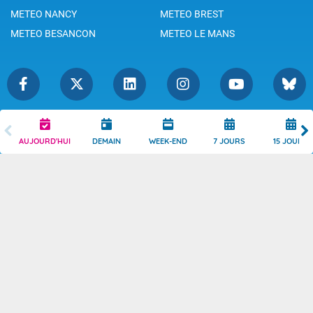
METEO NANCY
METEO BREST
METEO BESANCON
METEO LE MANS
Légende
Mentions Légales
AUJOURD'HUI
DEMAIN
WEEK-END
7 JOURS
15 JOURS
Témoins de connexion
Politique de Confidentialité
Droits de Reproduction
Consentement
Accessibilité : partiellement
Contact
conforme