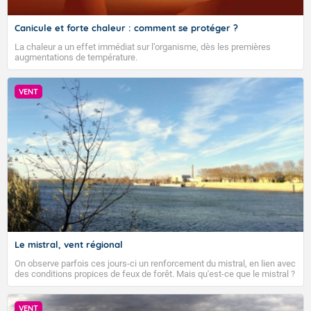
Canicule et forte chaleur : comment se protéger ?
La chaleur a un effet immédiat sur l’organisme, dès les premières
augmentations de température.
VENT
VIGILANCE ROUGE
Le mistral, vent régional
On observe parfois ces jours-ci un renforcement du mistral, en lien avec
des conditions propices de feux de forêt. Mais qu'est-ce que le mistral ?
Accéder au site de Météo-France
Quelles sont ses caractéristiques ? Le mistral est un vent régional,
turbulent et généralement sec, pouvant souffler à une vitesse moyenne
de 50 km/h et atteindre 80 à 100 km/h en rafales, parfois davantage. Il
VENT