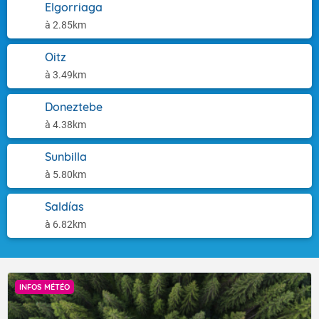
Elgorriaga
à 2.85km
Oitz
à 3.49km
Doneztebe
à 4.38km
Sunbilla
à 5.80km
Saldías
à 6.82km
INFOS MÉTÉO