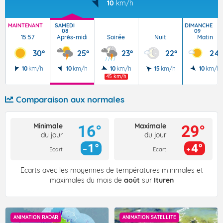
10
km/h
MAINTENANT
SAMEDI
DIMANCHE
08
09
15:57
Après-midi
Soirée
Nuit
Matin
30°
25°
23°
22°
24°
10
km/h
10
km/h
10
km/h
15
km/h
10
km/h
45 km/h
Comparaison aux normales
Minimale
Maximale
16°
29°
du jour
du jour
1°
4°
Ecart
Ecart
Écarts avec les moyennes de températures minimales et
maximales du mois de
août
sur
Ituren
ANIMATION RADAR
ANIMATION SATELLITE