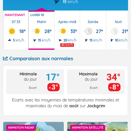
15
km/h
MAINTENANT
LUNDI 10
07:33
Matin
Après-midi
Soirée
Nuit
18°
28°
33°
27°
21°
5
km/h
15
km/h
20
km/h
15
km/h
10
km/h
40 km/h
Comparaison aux normales
Minimale
Maximale
17°
34°
du jour
du jour
3°
8°
Ecart
Ecart
Écarts avec les moyennes de températures minimales et
maximales du mois de
août
sur
Jockgrim
ANIMATION RADAR
ANIMATION SATELLITE