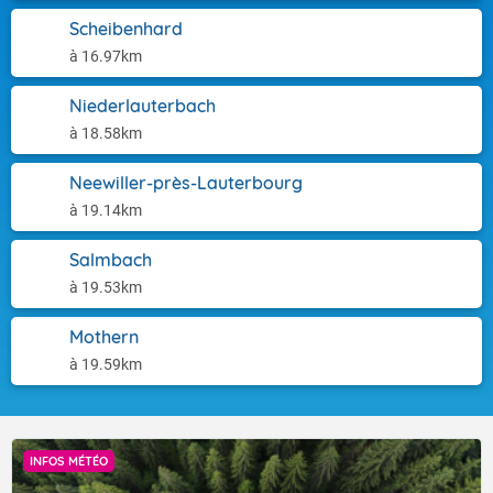
Scheibenhard
à 16.97km
Niederlauterbach
à 18.58km
Neewiller-près-Lauterbourg
à 19.14km
Salmbach
à 19.53km
Mothern
à 19.59km
INFOS MÉTÉO