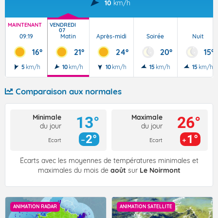
10
km/h
MAINTENANT
VENDREDI
07
09:19
Matin
Après-midi
Soirée
Nuit
16°
21°
24°
20°
15°
5
km/h
10
km/h
10
km/h
15
km/h
15
km/h
Comparaison aux normales
Minimale
Maximale
13°
26°
du jour
du jour
2°
1°
Ecart
Ecart
Écarts avec les moyennes de températures minimales et
maximales du mois de
août
sur
Le Noirmont
ANIMATION RADAR
ANIMATION SATELLITE