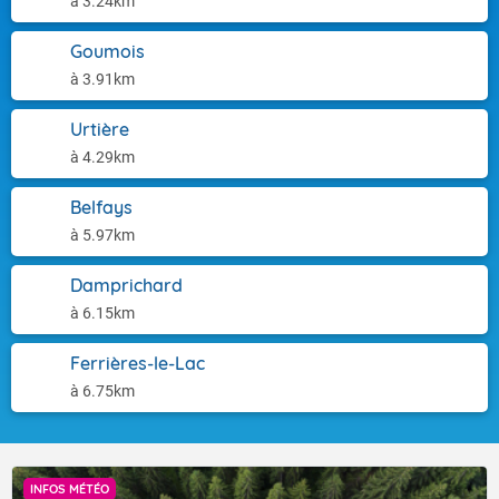
à 3.24km
Goumois
à 3.91km
Urtière
à 4.29km
Belfays
à 5.97km
Damprichard
à 6.15km
Ferrières-le-Lac
à 6.75km
INFOS MÉTÉO