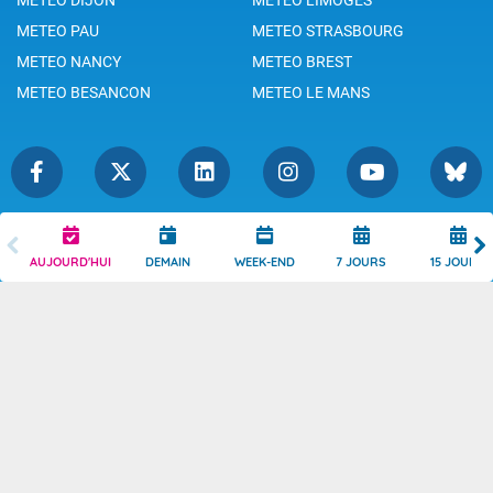
METEO PAU
METEO STRASBOURG
METEO NANCY
METEO BREST
METEO BESANCON
METEO LE MANS
Légende
Mentions Légales
AUJOURD'HUI
DEMAIN
WEEK-END
7 JOURS
15 JOURS
Témoins de connexion
Politique de Confidentialité
Droits de Reproduction
Consentement
Accessibilité : partiellement
Contact
conforme