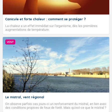
Canicule et forte chaleur : comment se protéger ?
La chaleur a un effet immédiat sur l’organisme, dès les premières
augmentations de température.
VENT
VIGILANCE ROUGE
Le mistral, vent régional
On observe parfois ces jours-ci un renforcement du mistral, en lien avec
Accéder au site de Météo-France
des conditions propices de feux de forêt. Mais qu'est-ce que le mistral ?
Quelles sont ses caractéristiques ? Le mistral est un vent régional,