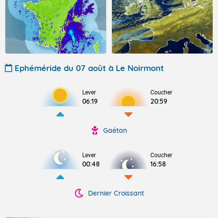
Ephéméride du 07 août à Le Noirmont
Lever
Coucher
06:19
20:59
Gaétan
Lever
Coucher
00:48
16:58
Dernier Croissant