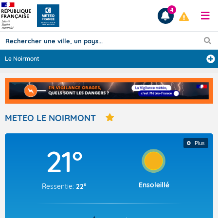
4
Le Noirmont
Prévisions
TOUS LES RÉSULTATS
METEO LE NOIRMONT
Articles
Plus
21°
Ensoleillé
Ressentie:
22°