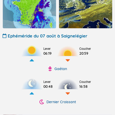
Ephéméride du 07 août à Saignelégier
Lever
Coucher
06:19
20:59
Gaétan
Lever
Coucher
00:48
16:58
Dernier Croissant