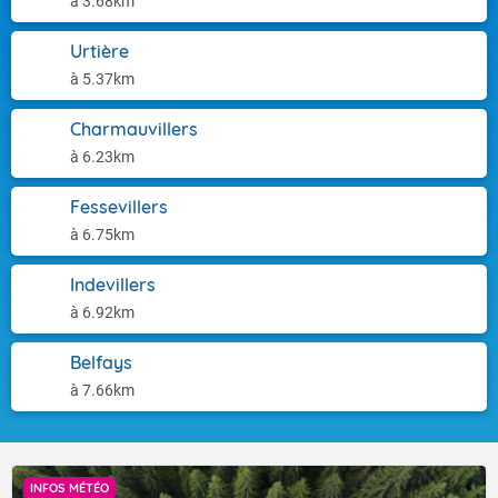
à 3.68km
Urtière
à 5.37km
Charmauvillers
à 6.23km
Fessevillers
à 6.75km
Indevillers
à 6.92km
Belfays
à 7.66km
INFOS MÉTÉO