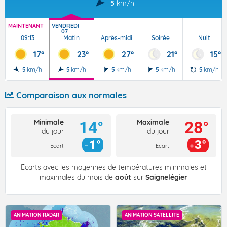
5
km/h
MAINTENANT
VENDREDI
07
09:13
Matin
Après-midi
Soirée
Nuit
17°
23°
27°
21°
15°
5
km/h
5
km/h
5
km/h
5
km/h
5
km/h
Comparaison aux normales
Minimale
Maximale
14°
28°
du jour
du jour
1°
3°
Ecart
Ecart
Écarts avec les moyennes de températures minimales et
maximales du mois de
août
sur
Saignelégier
ANIMATION RADAR
ANIMATION SATELLITE