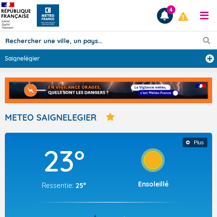
4
Saignelégier
Prévisions
TOUS LES RÉSULTATS
METEO SAIGNELEGIER
Articles
Plus
23°
Ensoleillé
Ressentie:
25°