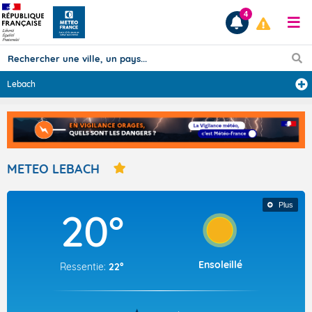
4
Lebach
Prévisions
TOUS LES RÉSULTATS
METEO LEBACH
Articles
Plus
20°
Ensoleillé
Ressentie:
22°