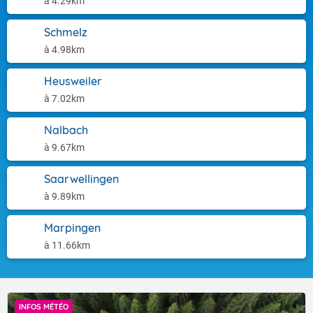
à 4.29km
Schmelz
à 4.98km
Heusweiler
à 7.02km
Nalbach
à 9.67km
Saarwellingen
à 9.89km
Marpingen
à 11.66km
INFOS MÉTÉO