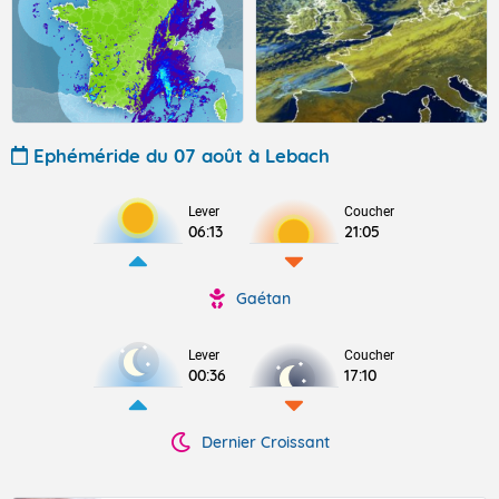
Ephéméride du 07 août à Lebach
Lever
Coucher
06:13
21:05
Gaétan
Lever
Coucher
00:36
17:10
Dernier Croissant