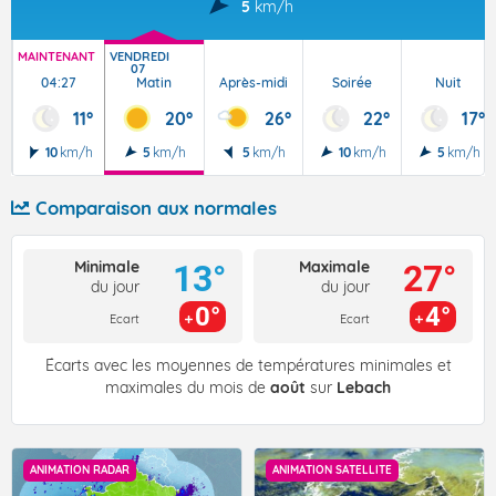
5
km/h
MAINTENANT
VENDREDI
07
04:27
Matin
Après-midi
Soirée
Nuit
11°
20°
26°
22°
17°
10
km/h
5
km/h
5
km/h
10
km/h
5
km/h
Comparaison aux normales
Minimale
Maximale
13°
27°
du jour
du jour
0°
4°
Ecart
Ecart
Écarts avec les moyennes de températures minimales et
maximales du mois de
août
sur
Lebach
ANIMATION RADAR
ANIMATION SATELLITE