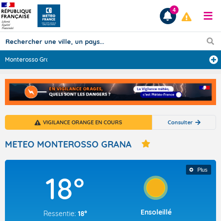
4
Monterosso Gran
...
Prévisions
TOUS LES RÉSULTATS
VIGILANCE ORANGE EN COURS
Consulter
Articles
METEO MONTEROSSO GRANA
Plus
18°
Ensoleillé
Ressentie:
18°