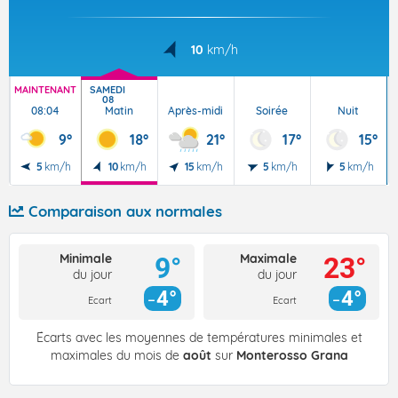
10
km/h
MAINTENANT
SAMEDI
D
08
08:04
Matin
Après-midi
Soirée
Nuit
9°
18°
21°
17°
15°
5
km/h
10
km/h
15
km/h
5
km/h
5
km/h
Comparaison aux normales
Minimale
Maximale
9°
23°
du jour
du jour
4°
4°
Ecart
Ecart
Écarts avec les moyennes de températures minimales et
maximales du mois de
août
sur
Monterosso Grana