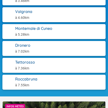
à 3.46km
Valgrana
à 4.60km
Montemale di Cuneo
à 5.28km
Dronero
à 7.02km
Tettorosso
à 7.36km
Roccabruna
à 7.55km
INFOS MÉTÉO