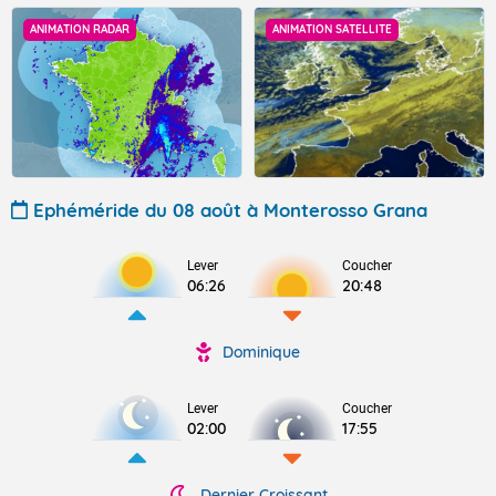
ANIMATION RADAR
ANIMATION SATELLITE
Ephéméride du 08 août à Monterosso Grana
Lever
Coucher
06:26
20:48
Dominique
Lever
Coucher
02:00
17:55
Dernier Croissant